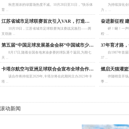
秋意渐浓的绿茵场热度不减。10月28日至31日，“快乐体
为持续深化全
育 ...
力， ...
江苏省城市足球联赛首次引入VAR，打造专业级赛事新体
10月19日，江苏省城市足球联赛淘汰赛战况激烈——两
砰！唰！一声
支劲旅 ...
程· ...
第五届“中国足球发展基金会杯”中国城市少儿足球联赛
8月17日,随着全国各地来渝参赛的球队逐个返回,为期七
自1987年首
天 ...
37 ...
卡塔尔航空与亚洲足球联合会宣布全球合作伙伴关系
该合作将持续至2029年,卡塔尔将在此期间主办2023年卡
伴随哨音开场,
塔 ...
季 ...
滚动新闻