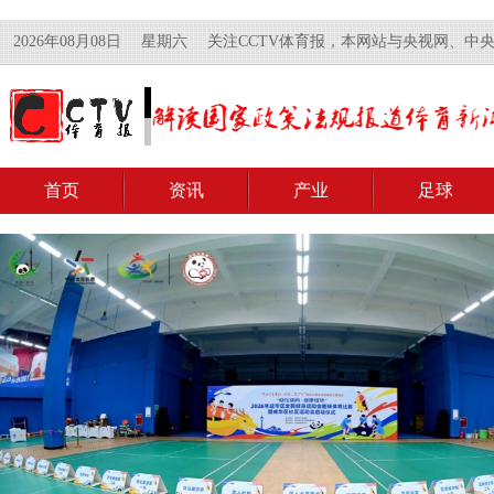
2026年08月08日
星期六
关注CCTV体育报，本网站与央视网、中
首页
资讯
产业
足球