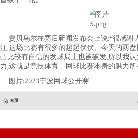
贾贝乌尔在赛后新闻发布会上说:“很感谢
注,这场比赛有很多的起起伏伏。今天的两盘
己比较有自信的发球局上也被破发,所以我
力,这就是竞技体育、网球比赛本身的魅力所在
图片:2023宁波网球公开赛
首页