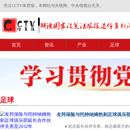
关注CCTV体育报，本网站与央视网、中央电视台无关。
首页
资讯
产业
足球
足球
友邦保险与托特纳姆热刺足球俱乐
● 此次延长伙伴关系，标志着双方的合作