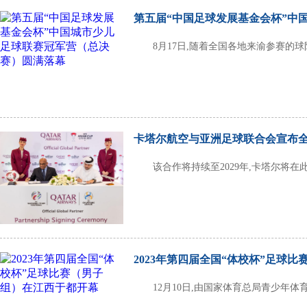
第五届“中国足球发展基金会杯”中
8月17日,随着全国各地来渝参赛的球队
卡塔尔航空与亚洲足球联合会宣布
该合作将持续至2029年,卡塔尔将在此期
2023年第四届全国“体校杯”足球
12月10日,由国家体育总局青少年体育