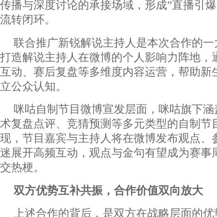
传播与深度讨论的承接场域，形成”直播引爆
流转闭环。
联合推广新锐解说主持人是本次合作的一
打造解说主持人在微博的个人影响力阵地，
互动、赛后复盘等多维度内容运营，帮助新
立公众认知。
咪咕自制节目微博宣发层面，咪咕旗下涵
术复盘点评、竞猜预测等多元类型的自制节
现，节目嘉宾与主持人将在微博发布观点、
迷展开高频互动，观点与金句有望成为赛事
交热梗。
双方优势互补共振，合作价值双向放大
上述合作的背后，是双方在战略层面的优