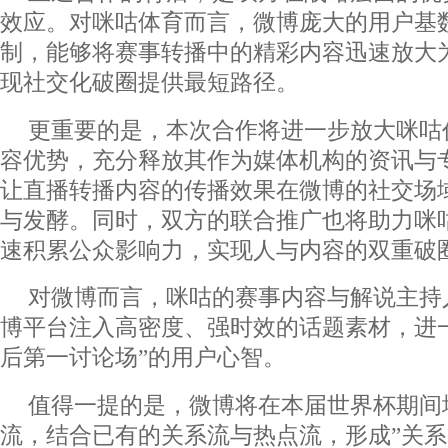
效应。对咪咕体育而言，微博庞大的用户基
制，能够将赛事转播中的精彩内容迅速放大
现社交化破圈提供最短路径。
更重要的是，本次合作将进一步放大咪咕
容优势，充分释放其作为媒体机构的资讯与
让直播转播内容的传播效果在微博的社交场
与发酵。同时，双方的联合推广也将助力咪
速积累公众影响力，实现人与内容的双重破
对微博而言，咪咕的赛事内容与解说主持
博平台注入高密度、强时效的话题素材，进
后第一讨论场”的用户心智。
值得一提的是，微博将在本届世界杯期间
流，结合已有的关系流与热点流，形成”关系