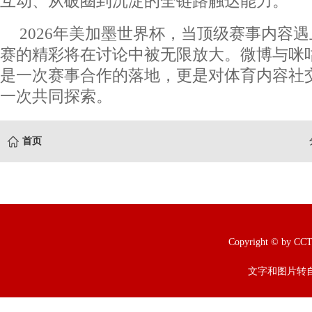
互动、从破圈到沉淀的全链路触达能力。
2026年美加墨世界杯，当顶级赛事内容
赛的精彩将在讨论中被无限放大。微博与咪
是一次赛事合作的落地，更是对体育内容社
一次共同探索。
首页
Copyright © b
文字和图片转