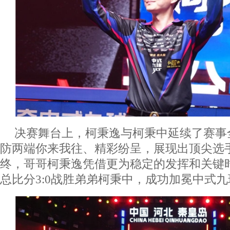
决赛舞台上，柯秉逸与柯秉中延续了赛事
防两端你来我往、精彩纷呈，展现出顶尖选
终，哥哥柯秉逸凭借更为稳定的发挥和关键
总比分3:0战胜弟弟柯秉中，成功加冕中式