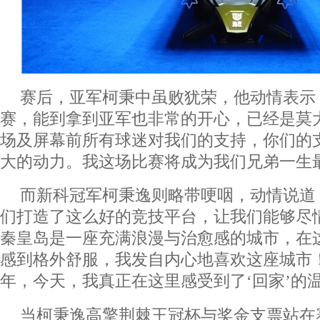
赛后，亚军柯秉中虽败犹荣，他动情表示
赛，能到拿到亚军也非常的开心，已经是莫
场及屏幕前所有球迷对我们的支持，你们的
大的动力。我这场比赛将成为我们兄弟一生
而新科冠军柯秉逸则略带哽咽，动情说道
们打造了这么好的竞技平台，让我们能够尽
秦皇岛是一座充满浪漫与治愈感的城市，在
感到格外舒服，我发自内心地喜欢这座城市
年，今天，我真正在这里感受到了‘回家’的
当柯秉逸高擎荆棘王冠杯与奖金支票站在