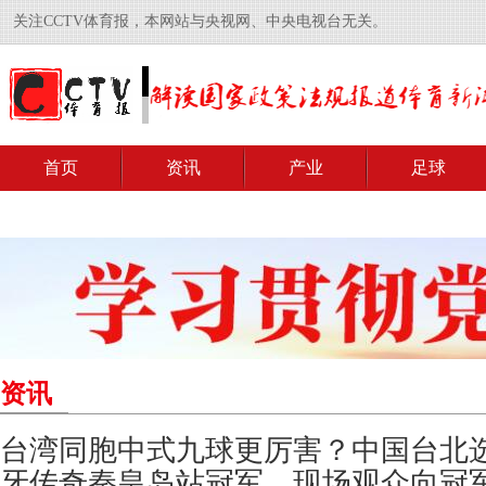
关注CCTV体育报，本网站与央视网、中央电视台无关。
首页
资讯
产业
足球
资讯
台湾同胞中式九球更厉害？中国台北
牙传奇秦皇岛站冠军，现场观众向冠