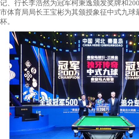
记、行长李浩然为冠军柯秉逸颁发奖牌和20
市体育局局长王宝彬为其颁授象征中式九球
杯。