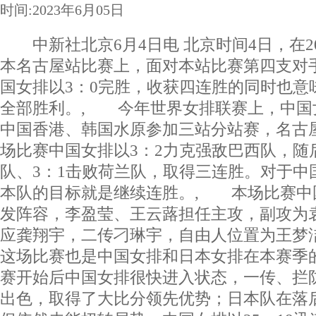
时间:2023年6月05日
中新社北京6月4日电 北京时间4日，在2
本名古屋站比赛上，面对本站比赛第四支对
国女排以3：0完胜，收获四连胜的同时也意
全部胜利。, 今年世界女排联赛上，中国
中国香港、韩国水原参加三站分站赛，名古
场比赛中国女排以3：2力克强敌巴西队，随
队、3：1击败荷兰队，取得三连胜。对于中
本队的目标就是继续连胜。, 本场比赛中
发阵容，李盈莹、王云蕗担任主攻，副攻为
应龚翔宇，二传刁琳宇，自由人位置为王梦
这场比赛也是中国女排和日本女排在本赛季
赛开始后中国女排很快进入状态，一传、拦
出色，取得了大比分领先优势；日本队在落