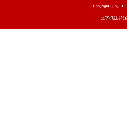
Copyright © b
文字和图片转