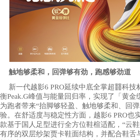
触地够柔和，回弹够有劲，跑感够劲道
新一代越影6 PRO延续中底全掌超䨻科
衡Peak.G峰值与能量回归率，实现了「黄
为跑者带来“抬脚够轻盈、触地够柔和、回弹
验。在舒适度与稳定性方面，越影6 PRO也
款基于国人足型进行全方位鞋楦适配，“云鞋
有序的双层纱架贾卡鞋面结构，并配合鞋舌