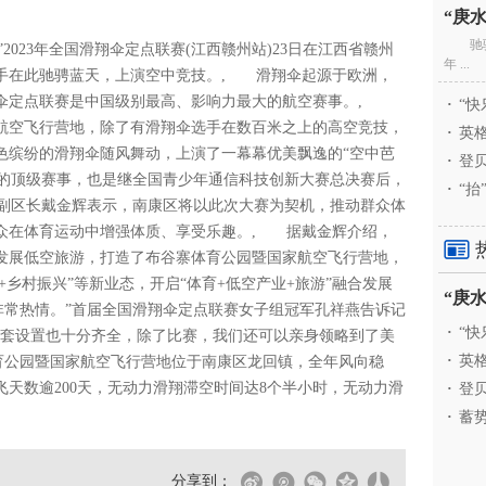
驰
”2023年全国滑翔伞定点联赛(江西赣州站)23日在江西省赣州
年 ...
选手在此驰骋蓝天，上演空中竞技。, 滑翔伞起源于欧洲，
滑翔伞定点联赛是中国级别最高、影响力最大的航空赛事。,
·
“快
航空飞行营地，除了有滑翔伞选手在数百米之上的高空竞技，
·
英格
色缤纷的滑翔伞随风舞动，上演了一幕幕优美飘逸的“空中芭
·
登贝
伞的顶级赛事，也是继全国青少年通信科技创新大赛总决赛后，
·
“抬
、副区长戴金辉表示，南康区将以此次大赛为契机，推动群众体
众在体育运动中增强体质、享受乐趣。, 据戴金辉介绍，
发展低空旅游，打造了布谷寨体育公园暨国家航空飞行营地，
育+乡村振兴”等新业态，开启“体育+低空产业+旅游”融合发展
非常热情。”首届全国滑翔伞定点联赛女子组冠军孔祥燕告诉记
·
“快
配套设置也十分齐全，除了比赛，我们还可以亲身领略到了美
·
英格
育公园暨国家航空飞行营地位于南康区龙回镇，全年风向稳
天数逾200天，无动力滑翔滞空时间达8个半小时，无动力滑
·
登贝
·
蓄势
分享到：