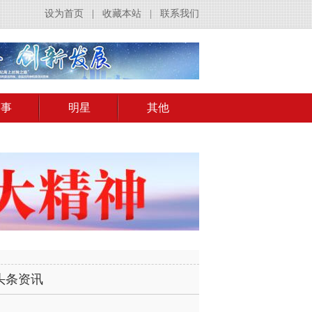
设为首页
|
收藏本站
|
联系我们
赛事
明星
其他
头条资讯