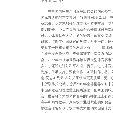
时间:2023年8月23日
在中国国家主席习近平出席金砖国家领导人
国元首达成的重要共识，当地时间8月23日，
备忘录。双方就加强足球文化和赛事交流、赛
部副部长、中央广播电视总台台长慎海雄与南
雄说，体育是全人类共通的语言，体育交流是中
难忘，点燃了中国球迷的热情，对于推广足球
架起了一座相知相亲的友谊之桥。, 慎海雄
立即开展合作交流，充分印证了中南关系的深情
会、2022年卡塔尔世界杯等世界大型体育赛
实力，还通过讲好和平友谊、携手共进的体育
为媒，传承友好、深化合作、加强协作，将共
南“同志加兄弟”友好关系朝着更高质量、更
中所取得的成就，赞叹2010年南非世界杯时
中国虽然在地理位置上距离遥远，但两国的球
会、世界杯等大型体育赛事的转播报道上有许
赛事和精彩故事。期待双方通过紧密的务实
根据合作备忘录，双方将大力推动两国足球文