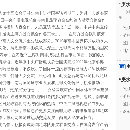
驰
第十五次会晤并对南非进行国事访问期间，为进一步落实两
年 ...
中国中央广播电视总台与南非足球协会在约翰内斯堡交换合作
事转播和内容合作、人员互访等达成广泛一致。中共中央宣传
·
“快
非足协主席乔登交换合作备忘录。, 在与乔登会谈时慎海
·
英格
南人文交流的重要组成部分。2010年南非世界杯的成功令人
·
登贝
文化、展现新南非形象意义深远。足球为两个相隔万里的国家
·
“抬
表示，在习近平主席对南非成功进行国事访问后，我们双方
厚谊。近年来中央广播电视总台圆满完成2022年北京冬奥
事的转播报道，不仅展示了国际一流的赛事转播能力和科技创新
故事，促进人文交流、民心相通。此次总台与南非足协以足球
同促进中南两国足球事业发展和足球文化传播，积极推动中
·
“快
广领域、更深层次迈进。, 乔登高度评价中国在体育强国建设
·
英格
中国观众通过央视频道观赛创造的多项收视纪录。他说，南非与
迷对足球都拥有无与伦比的热情。中央广播电视总台在奥运
·
登贝
多成功经验，希望总台更多关注南非足球，转播报道南非足球
·
蓄势
合作，推动两国足球运动交流发展、两国人民友谊长存。,
化合作，积极促成两国足球队开展赛事交流；在体育内容产品