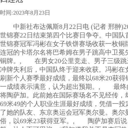
时间:2023年8月23日
中新社布达佩斯8月22日电 (记者 邢翀)2
世锦赛22日结束第四个比赛日争夺。中国队
世锦赛冠军冯彬在女子铁饼赛场收获一枚铜
连冠的卡塔尔名将巴希姆在男子跳高中卫冕
铜牌。, 在男女20公里竞走、男子三级
冲牌失利后，中国队终于迎来收获。冯彬在
刷新个人赛季最好成绩，最终以68米20获
一成绩表示满意，认为超出预期。, 最终
将陶萨加。此前她在国际赛场名不见经传，
69米49的个人职业生涯最好成绩，凭借一
了她的队友、东京奥运会冠军奥尔曼。奥尔
俗，以69米23获得亚军。, 陶萨加赛后