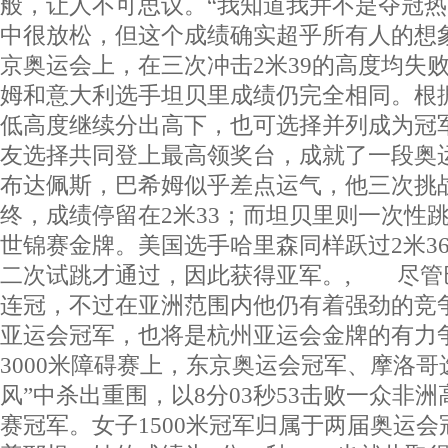
般，让人不可思议。“我知道我并不是夺冠
中很放松，但这个成绩确实超乎所有人的想
京奥运会上，在三次冲击2米39的高度均失
姆和意大利选手坦贝里成绩仍完全相同。根
低高度继续分出高下，也可选择并列成为冠
友选择共同登上最高领奖台，成就了一段奥
布达佩斯，巴希姆似乎差点运气，他三次挑战
终，成绩停留在2米33；而坦贝里则一次性跳
世锦赛金牌。美国选手哈里森同样跃过2米3
二次试跳才通过，因此获得亚军。, 尽管
连冠，不过在亚洲范围内他仍有着强劲的竞
亚运会冠军，也将是杭州亚运会金牌的有力
3000米障碍赛上，东京奥运会冠军、摩洛哥
风”中杀出重围，以8分03秒53击败一众非
赛冠军。女子1500米冠军归属于两届奥运