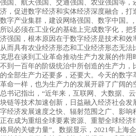
强国、航天强国、交通强国、农业强国等，
济，促进数字经济和实体经济深度融合，打
数字产业集群，建设网络强国、数字中国。
所以必须在工业化的基础上完成数字化，把
济强国，根本原因在于数字经济是技术和效
从而具有农业经济形态和工业经济形态无法
克思在谈到工业革命推动生产力发展的作用
不到一百年的阶级统治中所创造的生产力，
的全部生产力还要多，还要大。今天的数字
革命一样，也为生产力的发展开辟了广阔的
总书记指出，“近年来，互联网、大数据、
块链等技术加速创新，日益融入经济社会发
字经济发展速度之快、辐射范围之广、影响
正在成为重组全球要素资源、重塑全球经济
格局的关键力量”。数据显示，2021年上海