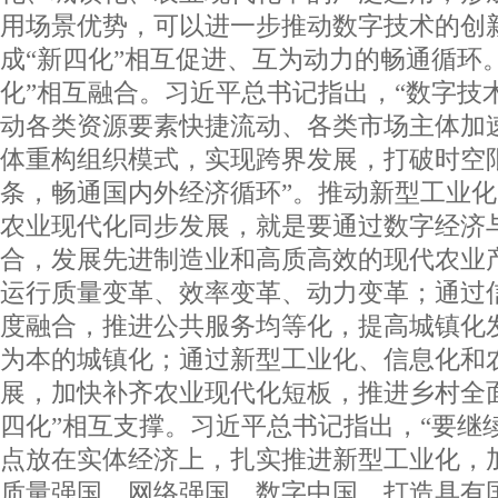
用场景优势，可以进一步推动数字技术的创
成“新四化”相互促进、互为动力的畅通循环
化”相互融合。习近平总书记指出，“数字技
动各类资源要素快捷流动、各类市场主体加
体重构组织模式，实现跨界发展，打破时空
条，畅通国内外经济循环”。推动新型工业
农业现代化同步发展，就是要通过数字经济
合，发展先进制造业和高质高效的现代农业
运行质量变革、效率变革、动力变革；通过
度融合，推进公共服务均等化，提高城镇化
为本的城镇化；通过新型工业化、信息化和
展，加快补齐农业现代化短板，推进乡村全
四化”相互支撑。习近平总书记指出，“要继
点放在实体经济上，扎实推进新型工业化，
质量强国、网络强国、数字中国，打造具有