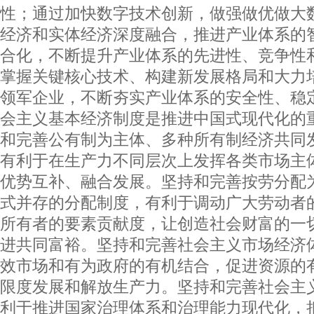
性；通过加快数字技术创新，做强做优做大
经济和实体经济深度融合，推进产业体系的
合化，不断提升产业体系的先进性、竞争性
掌握关键核心技术、构建新发展格局和大力
领军企业，不断夯实产业体系的安全性、稳
会主义基本经济制度是推进中国式现代化的
和完善公有制为主体、多种所有制经济共同
有利于在生产力不同层次上发挥各类市场主
优势互补、融合发展。坚持和完善按劳分配
式并存的分配制度，有利于调动广大劳动者
所有者的要素贡献度，让创造社会财富的一
进共同富裕。坚持和完善社会主义市场经济
效市场和有为政府的有机结合，促进资源的
限度发展和解放生产力。坚持和完善社会主
利于推进国家治理体系和治理能力现代化，