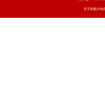
文字和图片转