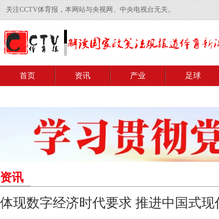
关注CCTV体育报，本网站与央视网、中央电视台无关。
首页
资讯
产业
足球
资讯
体现数字经济时代要求 推进中国式现