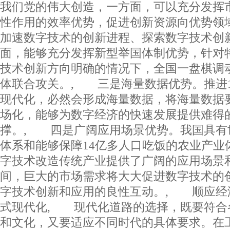
我们党的伟大创造，一方面，可以充分发挥
性作用的效率优势，促进创新资源向优势领
加速数字技术的创新进程、探索数字技术创
面，能够充分发挥新型举国体制优势，针对
技术创新方向明确的情况下，全国一盘棋调
体联合攻关。, 三是海量数据优势。推进
现代化，必然会形成海量数据，将海量数据
场化，能够为数字经济的快速发展提供难得
撑。, 四是广阔应用场景优势。我国具有
体系和能够保障14亿多人口吃饭的农业产业
字技术改造传统产业提供了广阔的应用场景
间，巨大的市场需求将大大促进数字技术的
字技术创新和应用的良性互动。, 顺应经
式现代化, 现代化道路的选择，既要符合
和文化，又要适应不同时代的具体要求。在