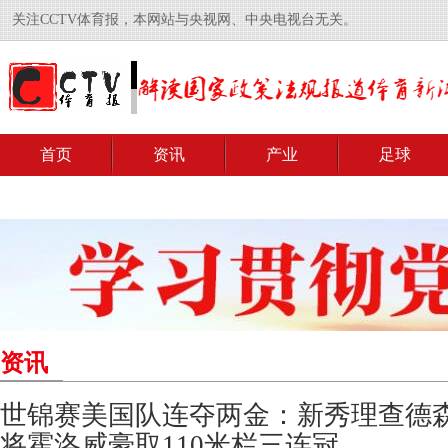
关注CCTV体育报，本网站与央视网、中央电视台无关。
首页
资讯
产业
足球
资讯
世锦赛美国队连夺两金：新秀理查德森
将霍洛威豪取110米栏三连冠