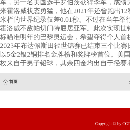
军，另一名美国选手罗伯茨获得季军，成绩为
来霍洛威状态勇猛，他在2021年还曾跑出12秒
米栏的世界纪录仅差0.01秒。不过在当年举
霍洛威不敌帕切门特屈居亚军。此次实现世
标瞄准明年的巴黎奥运会，希望夺得个人
2023年布达佩斯田径世锦赛已结束三个比
以5金2银2铜排名金牌榜和奖牌榜首位。美
枚来自于男子铅球，其余四金均出自于径赛项
首页
Copyright © b