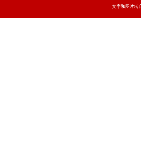
文字和图片转