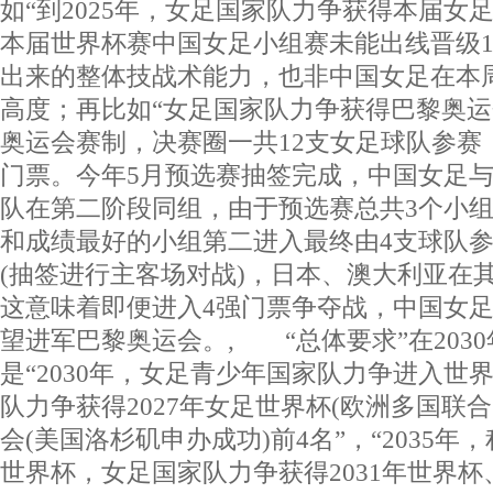
如“到2025年，女足国家队力争获得本届女
本届世界杯赛中国女足小组赛未能出线晋级1
出来的整体技战术能力，也非中国女足在本
高度；再比如“女足国家队力争获得巴黎奥运
奥运会赛制，决赛圈一共12支女足球队参赛
门票。今年5月预选赛抽签完成，中国女足与
队在第二阶段同组，由于预选赛总共3个小组
和成绩最好的小组第二进入最终由4支球队
(抽签进行主客场对战)，日本、澳大利亚在
这意味着即便进入4强门票争夺战，中国女
望进军巴黎奥运会。, “总体要求”在2030
是“2030年，女足青少年国家队力争进入世
队力争获得2027年女足世界杯(欧洲多国联合申
会(美国洛杉矶申办成功)前4名”，“2035年，
世界杯，女足国家队力争获得2031年世界杯、