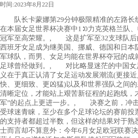
时间:2023年8月22日
队长卡蒙娜第29分钟极限精准的左路长
在本届女足世界杯决赛中1∶0力克英格兰队
冠军至高荣耀。, 这是扩军至32支球队
西班牙女足成为继美国、挪威、德国和日本
军球队，而男、女足均能在世界杯夺冠的成
足球曾经做到。, 对比略显迷茫的中国女
义在于真正认清了女足运动发展潮流(更接
快、更细致、更凶猛)以及和世界强队之间
清晰定位，才能站上艰苦新征程的起跑线，
军”的起点上更进一步。, 决赛之前，冲
受球迷青睐，至少在多个足球论坛的赛前投
的支持者都超过半数，但这样的结果对于熟
士而言却不算意外：今年6月女足欧冠联赛