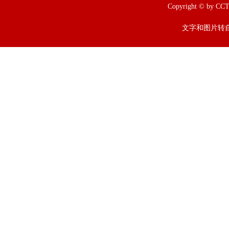
Copyright © b
文字和图片转