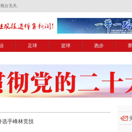
电视台无关。
业
足球
篮球
跑步
中外选手峰林竞技