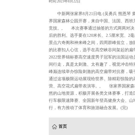
时间:2023年8月22日
中新网张家界8月21日电 (吴勇兵 熊恩琴 黄
界国家森林公园开赛，来自中国、法国、西班牙
竞技。, 本次赛事通过抽签的方式两两对决
后的胜利。选手要在120米长、2.5厘米宽、
景点六奇阁和神来峰之间，四周群峰耸立，放眼
的比赛扣人心弦，选手在高空峡谷间架起的扁
2022世界锦标赛高空速度男子冠军的法国运动员
间行走，真是太刺激、太有趣了，视觉冲击特别
峰巅连续举办惊险刺激的高空扁带对抗赛，吸
通过这项极限运动展现给世界。除精彩惊险的
营、高空花式扁带表演等。, 张家界国家森
然的山地资源，积极开展各类文体赛事，打造国
行车极限速降赛、全国新年登高健身大会、山
行，有力推动了体育和旅游融合发展。(完)
首页