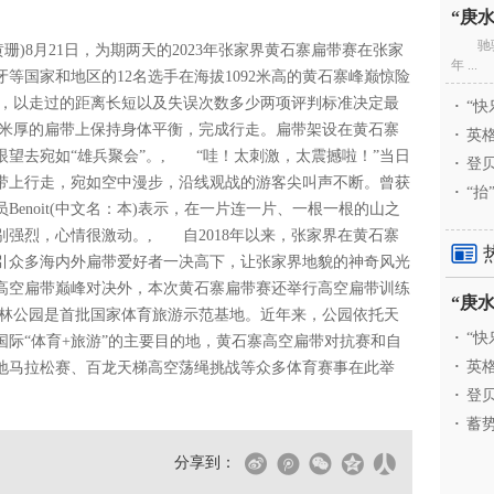
驰
珊)8月21日，为期两天的2023年张家界黄石寨扁带赛在张家
年 ...
等国家和地区的12名选手在海拔1092米高的黄石寨峰巅惊险
，以走过的距离长短以及失误次数多少两项评判标准决定最
·
“快
2毫米厚的扁带上保持身体平衡，完成行走。扁带架设在黄石寨
·
英格
望去宛如“雄兵聚会”。, “哇！太刺激，太震撼啦！”当日
·
登贝
带上行走，宛如空中漫步，沿线观战的游客尖叫声不断。曾获
·
“抬
Benoit(中文名：本)表示，在一片连一片、一根一根的山之
强烈，心情很激动。, 自2018年以来，张家界在黄石寨
引众多海内外扁带爱好者一决高下，让张家界地貌的神奇风光
高空扁带巅峰对决外，本次黄石寨扁带赛还举行高空扁带训练
林公园是首批国家体育旅游示范基地。近年来，公园依托天
·
“快
际“体育+旅游”的主要目的地，黄石寨高空扁带对抗赛和自
·
英格
地马拉松赛、百龙天梯高空荡绳挑战等众多体育赛事在此举
·
登贝
·
蓄势
分享到：