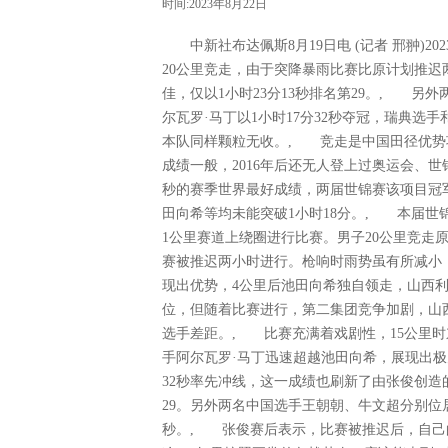
时间:2023年8月22日
中新社布达佩斯8月19日电 (记者 邢翀)2
20公里竞走，由于突降暴雨比赛比原计划推
佳，仅以1小时23分13秒排名第29。, 另
尔瓦罗·马丁以1小时17分32秒夺冠，瑞典
本队同样颗粒无收。, 竞走是中国田径优势
成绩一般，2016年后还无人登上过奥运会、世
秒的赛季世界最好成绩，两届世锦赛该项目冠
田向希等均未能突破1小时18分。, 本届
1公里赛道上绕圈进行比赛。男子20公里竞走
赛被推迟两小时进行。枪响时雨势虽有所减小
现出优势，4公里后池田向希独自领走，山西
位，但随着比赛进行，第二集团竞争加剧，山
选手差距。, 比赛充满着戏剧性，15公里
手阿尔瓦罗·马丁迅速超越池田向希，展现出极
32秒率先冲线，这一成绩也刷新了由张俊创造
29。另外两名中国选手王朝朝、牛文超分别位居第3
秒。, 张俊赛后表示，比赛被推迟后，自己