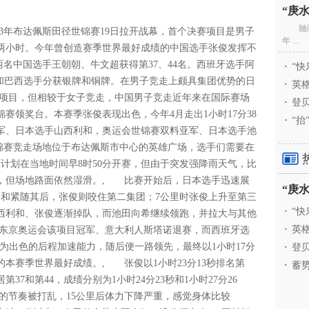
驰
023年布达佩斯田径世锦赛19日拉开战幕，首个决赛项目是男子
年 ...
迟两小时。今年曾创造赛季世界最好成绩的中国选手张俊发挥不
外两名中国选手王朝朝、牛文超获得第37、44名。西班牙选手阿
·
“快
选手和巴西选手分获银牌和铜牌。在男子竞走上颇具集团优势的日
·
英格
项目，但相较于女子竞走，中国男子竞走近年来在国际赛场
·
登贝
锦赛领奖台。本赛季张俊表现出色，今年4月走出1小时17分38
·
“抬
军、日本选手山西利和，奥运会世锦赛双料亚军、日本选手池
世锦赛竞走场地位于布达佩斯市中心的英雄广场，选手们需要在
原计划在当地时间早8时50分开赛，但由于突发强降雨天气，比
，但场地路面依然湿滑。, 比赛开始后，日本选手迅速展
利和紧随其后，张俊则咬住第二集团；7公里时张俊上升至第三
·
“快
西利和、张俊逐渐掉队，而池田向希继续领跑，并拉大与其他
·
英格
时东京奥运会该项目冠军、意大利人斯塔诺退赛，而西班牙选
为出色的后程加速能力，随后便一路领先，最终以1小时17分
·
登贝
的本赛季世界最好成绩。, 张俊以1小时23分13秒排名第
·
蓄势
7和第44，成绩分别为1小时24分23秒和1小时27分26
的节奏被打乱，15公里后体力下降严重，感觉身体比较