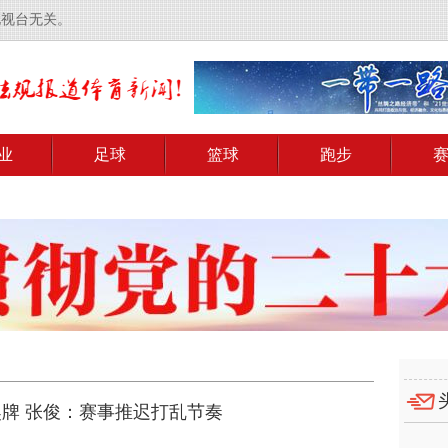
电视台无关。
业
足球
篮球
跑步
奖牌 张俊：赛事推迟打乱节奏