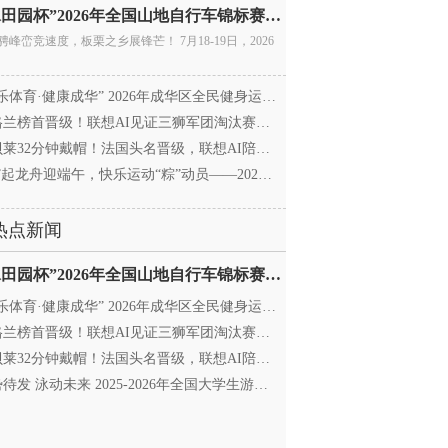
“庚水田园杯”2026年全国山地自行车锦标赛暨全国青年
骋峰峦竞速度，板栗之乡展锋芒！ 7月18-19日，2026
乐体育·健康成华” 2026年成华区全民健身运动会暨
兰榜首晋级！联想AI见证三狮军团淘汰赛征程
莱32分钟戴帽！法国头名晋级，联想AI陪伴世界杯
”起龙舟迎端午，快乐运动“粽”动员——2026年成华区
热点新闻
“庚水田园杯”2026年全国山地自行车锦标赛暨全国青年
乐体育·健康成华” 2026年成华区全民健身运动会暨
兰榜首晋级！联想AI见证三狮军团淘汰赛征程
莱32分钟戴帽！法国头名晋级，联想AI陪伴世界杯
待发 泳动未来 2025-2026年全国大学生游泳锦标赛