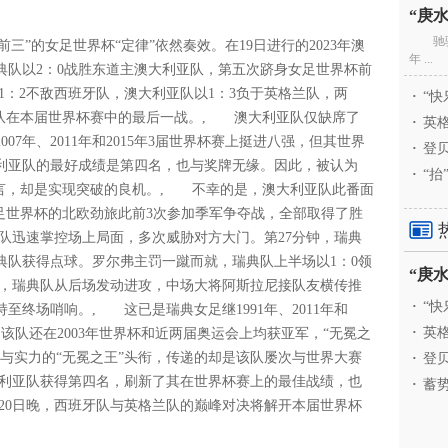
驰
三”的女足世界杯“定律”依然奏效。在19日进行的2023年澳
年 ...
典队以2：0战胜东道主澳大利亚队，第五次跻身女足世界杯前
：2不敌西班牙队，澳大利亚队以1：3负于英格兰队，两
·
“快
两队在本届世界杯赛中的最后一战。, 澳大利亚队仅缺席了
·
英格
07年、2011年和2015年3届世界杯赛上挺进八强，但其世界
·
登贝
利亚队的最好成绩是第四名，也与奖牌无缘。因此，被认为
·
“抬
而言，却是实现突破的良机。, 不幸的是，澳大利亚队此番面
足世界杯的北欧劲旅此前3次参加季军争夺战，全部取得了胜
队迅速掌控场上局面，多次威胁对方大门。第27分钟，瑞典
典队获得点球。罗尔弗主罚一蹴而就，瑞典队上半场以1：0领
钟，瑞典队从后场发动进攻，中场大将阿斯拉尼接队友横传推
·
“快
至终场哨响。, 这已是瑞典女足继1991年、2011年和
·
英格
。该队还在2003年世界杯和近两届奥运会上均获亚军，“无冕之
与实力的“无冕之王”头衔，传递的却是该队屡次与世界大赛
·
登贝
利亚队获得第四名，刷新了其在世界杯赛上的最佳战绩，也
·
蓄势
20日晚，西班牙队与英格兰队的巅峰对决将解开本届世界杯