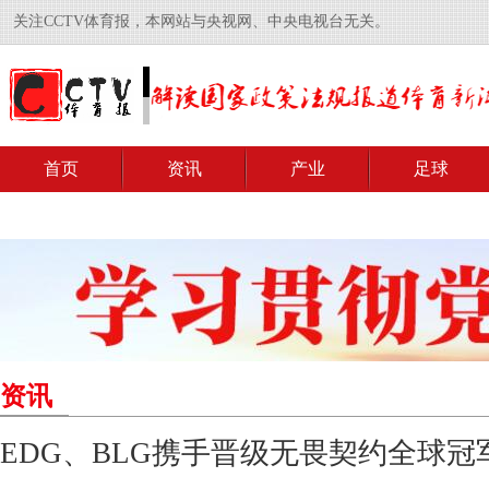
关注CCTV体育报，本网站与央视网、中央电视台无关。
首页
资讯
产业
足球
资讯
EDG、BLG携手晋级无畏契约全球冠