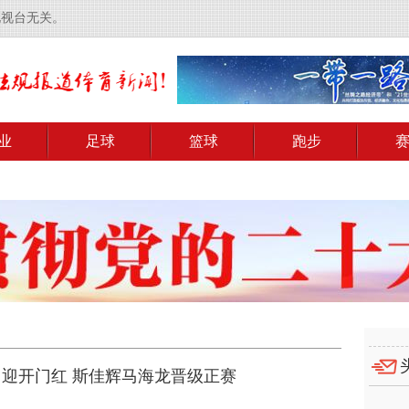
电视台无关。
业
足球
篮球
跑步
迎开门红 斯佳辉马海龙晋级正赛