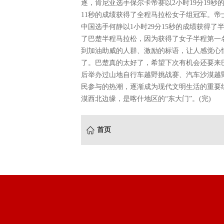
逐，肯尼亚选手保尔卡帝赛以2小时19分19秒
11秒的成绩获得了全程马拉松女子组冠军。帝士
中国选手何静以1小时29分15秒的成绩获得
了巴楚半程马拉松，因为获得了女子半程第一
到加油助威的人群、激励的标语，让人感觉心
了。巴楚真的太好了，希望下次有机会还要来
后举办过山地自行车越野挑战赛、汽车沙漠越
民参与的热潮，逐渐成为现代文明生活的重要
漠西北边缘，是喀什地区的“东大门”。(完)
首页