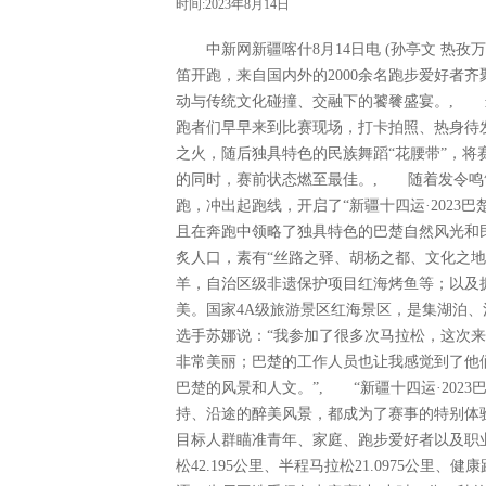
时间:2023年8月14日
中新网新疆喀什8月14日电 (孙亭文 热孜万
笛开跑，来自国内外的2000余名跑步爱好者
动与传统文化碰撞、交融下的饕餮盛宴。, 
跑者们早早来到比赛现场，打卡拍照、热身待
之火，随后独具特色的民族舞蹈“花腰带”，
的同时，赛前状态燃至最佳。, 随着发令鸣
跑，冲出起跑线，开启了“新疆十四运·2023
且在奔跑中领略了独具特色的巴楚自然风光和
炙人口，素有“丝路之驿、胡杨之都、文化之
羊，自治区级非遗保护项目红海烤鱼等；以及拥
美。国家4A级旅游景区红海景区，是集湖泊
选手苏娜说：“我参加了很多次马拉松，这次
非常美丽；巴楚的工作人员也让我感觉到了他
巴楚的风景和人文。”, “新疆十四运·202
持、沿途的醉美风景，都成为了赛事的特别体验
目标人群瞄准青年、家庭、跑步爱好者以及职
松42.195公里、半程马拉松21.0975公里