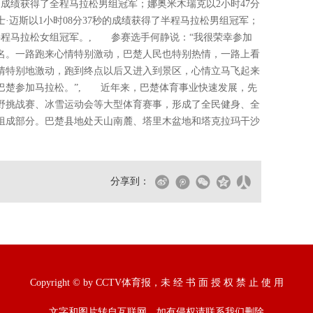
的成绩获得了全程马拉松男组冠军；娜奥米木瑞克以2小时47分
·迈斯以1小时08分37秒的成绩获得了半程马拉松男组冠军；
了半程马拉松女组冠军。, 参赛选手何静说：“我很荣幸参加
名。一路跑来心情特别激动，巴楚人民也特别热情，一路上看
情特别地激动，跑到终点以后又进入到景区，心情立马飞起来
巴楚参加马拉松。”, 近年来，巴楚体育事业快速发展，先
野挑战赛、冰雪运动会等大型体育赛事，形成了全民健身、全
组成部分。巴楚县地处天山南麓、塔里木盆地和塔克拉玛干沙
分享到：
Copyright © by CCTV体育报，未 经 书 面 授 权 禁 止 使 用
文字和图片转自互联网，如有侵权请联系我们删除