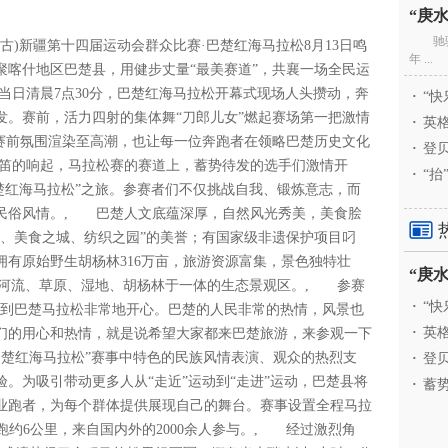
驰
古)新疆第十四届运动会群众比赛·巴楚红海马拉松8月13日鸣
年 ...
齐聚喀什地区巴楚县，用健步丈量“最美赛道”，共襄一场全民运
当日清晨7点30分，巴楚红海马拉松开幕式现场人头攒动，奔
·
“快
发。赛前，活力四射的集体舞“刀郎儿女”燃起赛场第一把激情
·
英格
将赛前氛围渲染至高潮，也让每一位奔跑者在领略巴楚历史文化
·
登贝
笛的响起，马拉松赛的赛道上，蓄势待发的选手们激情开
·
“抬
巴楚红海马拉松”之旅。参赛者们不仅挑战自我、锻炼意志，而
民俗风情。, 巴楚人文底蕴深厚，自然风光秀美，美食脍
地、美食之城、纺织之园”的美誉；有国家级非遗保护项目叼
有原始野生胡杨林316万亩，旅游资源富集，景色独特壮
、河流、草原、湿地、胡杨林于一体的生态景观区。, 参赛
·
“快
来到巴楚马拉松非常地开心。巴楚的人民非常的热情，风景也
·
英格
们的用心和热情，就是说希望大家都来巴楚旅游，来参观一下
3巴楚红海马拉松”赛事中特色的民族风情表演、观众的热烈支
·
登贝
。为吸引带动更多人从“走近”运动到“走进”运动，巴楚县将
·
蓄势
业跑者，为每个群体提供展现自己的舞台。赛事设置全程马拉
、健康跑约6公里，来自国内外的2000余人参与。, 经过激烈角