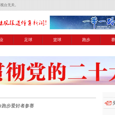
电视台无关。
业
足球
篮球
跑步
0余跑步爱好者参赛