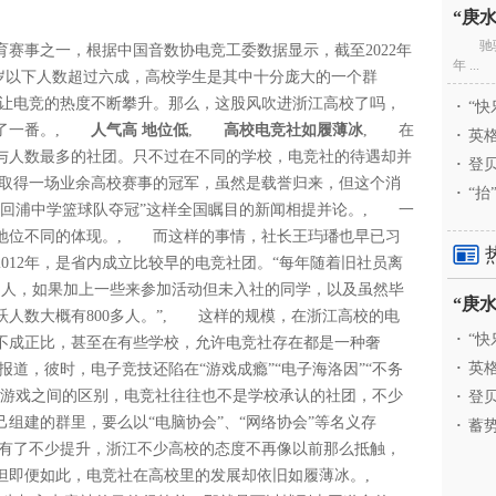
驰
事之一，根据中国音数协电竞工委数据显示，截至2022年
年 ...
34岁以下人数超过六成，高校学生是其中十分庞大的一个群
让电竞的热度不断攀升。那么，这股风吹进浙江高校了吗，
·
“快
究了一番。,
人气高 地位低
,
高校电竞社如履薄冰
, 在
·
英格
与人数最多的社团。只不过在不同的学校，电竞社的待遇却并
·
登贝
取得一场业余高校赛事的冠军，虽然是载誉归来，但这个消
·
“抬
“回浦中学篮球队夺冠”这样全国瞩目的新闻相提并论。, 一
地位不同的体现。, 而这样的事情，社长王玙璠也早已习
012年，是省内成立比较早的电竞社团。“每年随着旧社员离
多人，如果加上一些来参加活动但未入社的同学，以及虽然毕
人数大概有800多人。”, 这样的规模，在浙江高校的电
·
“快
不成正比，甚至在有些学校，允许电竞社存在都是一种奢
·
英格
报道，彼时，电子竞技还陷在“游戏成瘾”“电子海洛因”“不务
和游戏之间的区别，电竞社往往也不是学校承认的社团，不少
·
登贝
组建的群里，要么以“电脑协会”、“网络协会”等名义存
·
蓄势
有了不少提升，浙江不少高校的态度不再像以前那么抵触，
。但即便如此，电竞社在高校里的发展却依旧如履薄冰。,