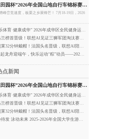
“庚水田园杯”2026年全国山地自行车锦标赛暨全国青年
骋峰峦竞速度，板栗之乡展锋芒！ 7月18-19日，2026
乐体育·健康成华” 2026年成华区全民健身运动会暨
兰榜首晋级！联想AI见证三狮军团淘汰赛征程
莱32分钟戴帽！法国头名晋级，联想AI陪伴世界杯
”起龙舟迎端午，快乐运动“粽”动员——2026年成华区
热点新闻
“庚水田园杯”2026年全国山地自行车锦标赛暨全国青年
乐体育·健康成华” 2026年成华区全民健身运动会暨
兰榜首晋级！联想AI见证三狮军团淘汰赛征程
莱32分钟戴帽！法国头名晋级，联想AI陪伴世界杯
待发 泳动未来 2025-2026年全国大学生游泳锦标赛