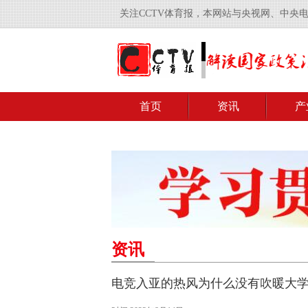
关注CCTV体育报，本网站与央视网、中央
首页
资讯
产
资讯
电竞入亚的热风为什么没有吹暖大