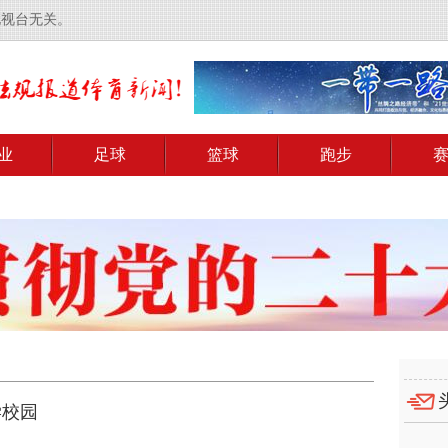
电视台无关。
业
足球
篮球
跑步
学校园