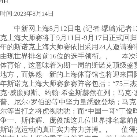
时间:2023年8月14日
中新网上海8月12日电 (记者 缪璐)记者
克上海大师赛将于9月11日-9月17日正式
年的斯诺克上海大师赛依旧采用24人邀请赛
由现世界排名前16位的选手领衔。, 本
体育馆，这意味着为期一周的斯诺克顶级盛
地方，而焕然一新的上海体育馆也将迎来国
年斯诺克上海大师赛参赛阵容包括：“75三杰
克·威廉姆斯、约翰·希金斯赫然在列；马克·
普、尼尔·罗伯逊等中坚力量悉数登场；马克
尔等当打之将虎视眈眈；而“中国一哥”丁俊
争一、斯佳辉、庞俊旭这几位世界排名靠前
斯诺克运动的真正实力奋力拼搏。, 值得