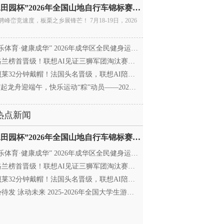
“庚水田园杯”2026年全国山地自行车锦标赛暨全国青年
骋峰峦竞速度，板栗之乡展锋芒！ 7月18-19日，2026
乐体育·健康成华” 2026年成华区全民健身运动会暨
兰榜首晋级！联想AI见证三狮军团淘汰赛征程
莱32分钟戴帽！法国头名晋级，联想AI陪伴世界杯
”起龙舟迎端午，快乐运动“粽”动员——2026年成华区
热点新闻
“庚水田园杯”2026年全国山地自行车锦标赛暨全国青年
乐体育·健康成华” 2026年成华区全民健身运动会暨
兰榜首晋级！联想AI见证三狮军团淘汰赛征程
莱32分钟戴帽！法国头名晋级，联想AI陪伴世界杯
待发 泳动未来 2025-2026年全国大学生游泳锦标赛