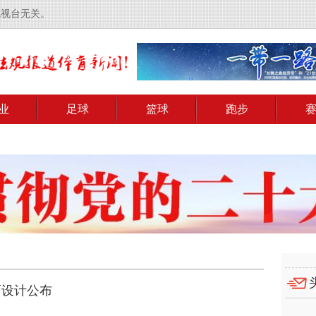
电视台无关。
业
足球
篮球
跑步
面设计公布