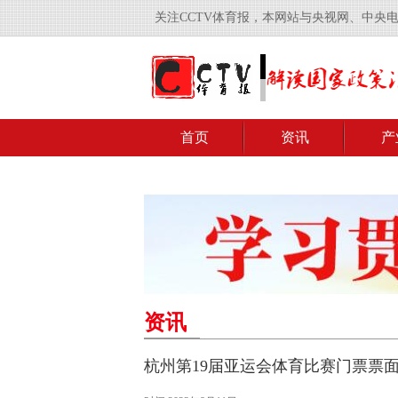
关注CCTV体育报，本网站与央视网、中央
首页
资讯
产
资讯
杭州第19届亚运会体育比赛门票票