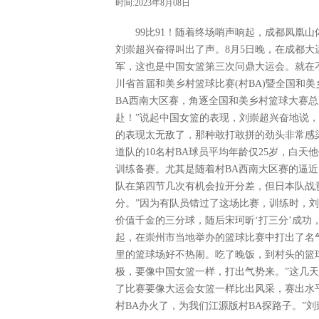
时间:2023年8月08日
99比91！随着终场哨声响起，成都凤凰山
刘崇超兴奋得叫出了声。8月5日晚，在成都大
军，这也是中国女篮第三次问鼎大运会。就在
川省首届和美乡村篮球比赛(村BA)暨全国和
BA西南大区赛，角逐全国和美乡村篮球大赛
赴！”说起中国女篮的表现，刘崇超兴奋地说
的表现太无敌了，那种敢打敢拼的劲头非常感
道队的10名村BA球员平均年龄仅25岁，白
训练备赛。尤其是随着村BA西南大区赛的逼
队在第四节几次有机会拉开分差，但日本队战
分。”因为有队员错过了这场比赛，训练时，
价值千金的三分球，随后宋珂昕‘打三分’成功
起，在崇州市当地举办的篮球比赛中打出了名
里的篮球场好不热闹。吃了晚饭，到村头的篮
极，要像中国女篮一样，打出气势来。”这几
了比赛要像大运会女篮一样比出风采，赛出水
村BA办火了，为我们江源版村BA探路子。”刘崇