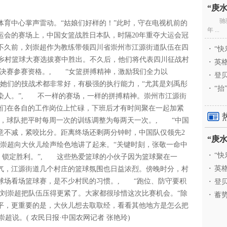
驰
体育中心掌声雷动。“姑娘们好样的！”此时，守在电视机前的
年 ...
运会的赛场上，中国女篮战胜日本队，时隔20年重夺大运会冠
不久前，刘崇超作为教练带领四川省崇州市江源街道队伍在四
·
“快
美乡村篮球大赛选拔赛中胜出。不久后，他们将代表四川征战村
·
英格
总决赛参赛资格。, “女篮拼搏精神，激励我们全力以
·
登贝
，她们的技战术都非常好，有极强的执行能力，“尤其是刘禹彤
·
“抬
染人。”, 不一样的赛场，一样的拼搏精神。崇州市江源街
天他们在各自的工作岗位上忙碌，下班后才有时间聚在一起加紧
近，球队把平时每周一次的训练调整为每两天一次。, “中国
意不减，紧咬比分。距离终场还剩两分钟时，中国队仅领先2
刘崇超向大伙儿绘声绘色地讲了起来。“关键时刻，张敬一命中
·
“快
，锁定胜利。”, 这些热爱篮球的小伙子因为篮球聚在一
·
英格
气，江源街道几个村庄的篮球氛围也日益浓烈。傍晚时分，村
球场看场篮球赛，是不少村民的习惯。, “跑位、防守要积
·
登贝
天刘崇超把队伍压得更紧了。大家都很珍惜这次比赛机会。“除
·
蓄势
平，更重要的是，大伙儿想去取取经，看看其他地方是怎么把
超说。( 农民日报·中国农网记者 张艳玲)