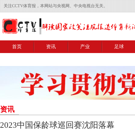
关注CCTV体育报，本网站与央视网、中央电视台无关。
首页
资讯
产业
足球
资讯
2023中国保龄球巡回赛沈阳落幕