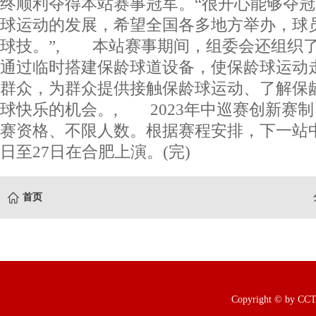
终顺利夺得本站赛事冠军。“很开心能够夺
球运动的发展，希望全国各多地方举办，球
球技。”, 本站赛事期间，组委会还组织
通过临时搭建保龄球道设备，使保龄球运动
群众，为群众提供接触保龄球运动、了解保
球快乐的机会。, 2023年中巡赛创新赛
赛资格、不限人数。根据赛程安排，下一站中
日至27日在合肥上演。(完)
首页
Copyright © b