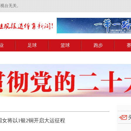
电视台无关。
业
足球
篮球
跑步
国女将以1银2铜开启大运征程