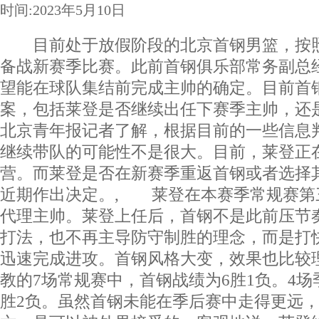
时间:2023年5月10日
目前处于放假阶段的北京首钢男篮，按照
备战新赛季比赛。此前首钢俱乐部常务副总
望能在球队集结前完成主帅的确定。目前首
案，包括莱登是否继续出任下赛季主帅，
北京青年报记者了解，根据目前的一些信息
继续带队的可能性不是很大。目前，莱登正
营。而莱登是否在新赛季重返首钢或者选择
近期作出决定。, 莱登在本赛季常规赛第
代理主帅。莱登上任后，首钢不是此前压节
打法，也不再主导防守制胜的理念，而是打
迅速完成进攻。首钢风格大变，效果也比较
教的7场常规赛中，首钢战绩为6胜1负。4场
胜2负。虽然首钢未能在季后赛中走得更远