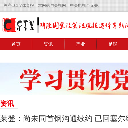
关注CCTV体育报，本网站与央视网、中央电视台无关。
首页
资讯
产业
足球
资讯
莱登：尚未同首钢沟通续约 已回塞尔