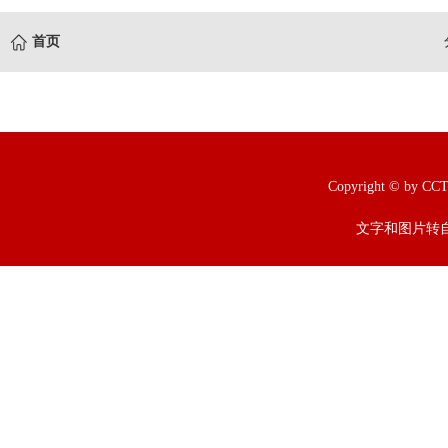
首页
Copyright © b
文字和图片转