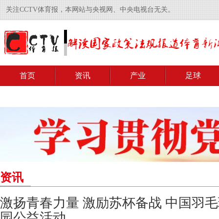
关注CCTV体育报，本网站与央视网、中央电视台无关。
首页
资讯
产业
足球
资讯
激扬青春力量 激励苏杯备战 中国羽
园公益活动