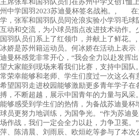
主席张军和国羽队员们在苏州中学文创T恤
州中学国羽2023苏迪曼杯签名战袍。, 
学，张军和国羽队员同沧浪实验小学羽毛球
互动和交流，为小球员指点改进技术动作。
国羽队员们系上了红领巾，并献上了鲜花。
冰娇是苏州籍运动员。何冰娇在活动上表示
迪曼杯感觉非常开心，“我会全力以赴发挥
望大家能到现场来看我们比赛，支持中国队
常荣幸能够和老师、学生们度过一次这么有
希望国羽走进校园能够激励更多青年学子在
搏，不断超越，展示中国青年的力量与风采
能够感受到学生们的热情，为备战苏迪曼杯
球员更努力地训练，为国争光。“作为苏迪
场作战，我们一定会全力以赴，力争卫冕。
萍、陈清晨、刘雨辰、欧烜屹等参与了本次公