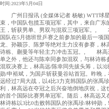
时间:2023年5月04日
广州日报讯 (全媒体记者 杨敏) WTT球
束，中国队包揽五项冠军，其中，来自广东
王，斩获男单、男双与混双三项冠军。, 
国队在5月德班世乒赛之前参加的最后一项
龙、孙颖莎、陈梦等绝对主力没有参赛，林
诗栋、蒯曼等年轻主力冲击五冠。, 林高
单之外，他还与陈幸同参加混双，与林诗栋
混双决赛上，林高远/陈幸同先拔头筹，以3
勋/申裕斌，为国乒斩获曼谷站首冠。昨晚
远经过7局大战，以4比3力克韩国队的张禹
利，林高远在夺冠之后兴奋地倒地庆祝，这
的首个国际比赛男单冠军。随后，林高远又在
林诗栋以3比0击败韩国队的张禹珍/林钟勋