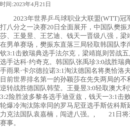
时间:2023年4月21日
2023年世界乒乓球职业大联盟(WTT)
打八分之一决赛20日全面展开，中国队樊振
莎、王曼昱、王艺迪、钱天一晋级八强，梁
在男单赛场，樊振东直落三局轻取韩国队李
钦3:1击败瑞典选手法尔克，梁靖崑则苦战五
选手达科·约奇克。韩国队张禹珍3:0战胜瑞
手雨果·卡尔德拉诺3:1淘汰德国名将奥恰
目前世界排名第一的孙颖莎在先失两局的不
逆转战胜德国队韩莹。王曼昱3:0轻取澳大
3:2险胜波多黎各选手迪亚兹，钱天一3:1
轮爆冷淘汰陈幸同的罗马尼亚选手斯佐科斯延续
力克法国队袁嘉楠，闯进八强。, 21日
赛事。