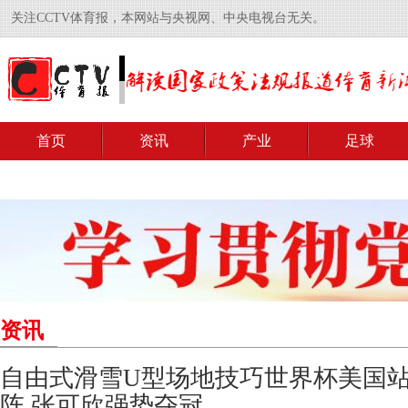
关注CCTV体育报，本网站与央视网、中央电视台无关。
首页
资讯
产业
足球
资讯
自由式滑雪U型场地技巧世界杯美国
阵 张可欣强势夺冠