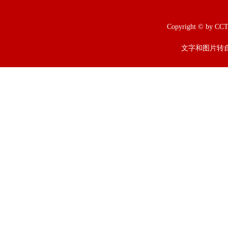
Copyright © b
文字和图片转