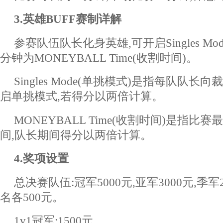
3
.
英雄BUFF赛制详解
参赛队伍队长化身英雄,可开启Singles Mo
分钟为MONEYBALL Time(收割时间)。
Singles Mode(单挑模式)是指每队队
启单挑模式,若得分以两倍计算。
MONEYBALL Time(收割时间)是指比
间,队长期间得分以两倍计算。
4
.奖项设置
总决赛队伍:冠军5000元,亚军3000元,季军
名各500元。
1v1冠军:1500元