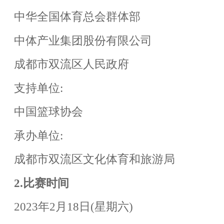
中华全国体育总会群体部
中体产业集团股份有限公司
成都市双流区人民政府
支持单位:
中国篮球协会
承办单位:
成都市双流区文化体育和旅游局
2.比赛时间
2023年2月18日(星期六)