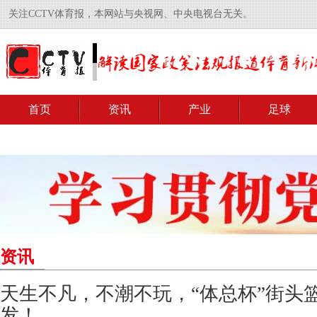
关注CCTV体育报，本网站与央视网、中央电视台无关。
首页
资讯
产业
足球
资讯
天生不凡，不潮不玩，“体总杯”街头
发！