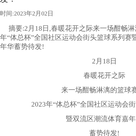
时间:2023年2月02日
摘要:2月18日,春暖花开之际来一场酣畅淋漓
年“体总杯”全国社区运动会街头篮球系列赛
年华蓄势待发!
2月18日
春暖花开之际
来一场酣畅淋漓的篮球赛
2023年“体总杯”全国社区运动会
暨双流区潮流体育嘉年
蓄势待发!