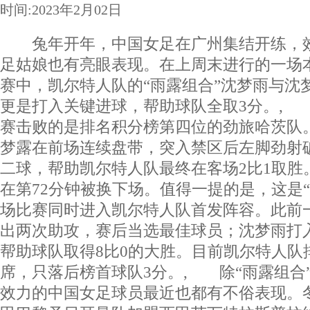
时间:2023年2月02日
兔年开年，中国女足在广州集结开练，效
足姑娘也有亮眼表现。在上周末进行的一场
赛中，凯尔特人队的“雨露组合”沈梦雨与沈
更是打入关键进球，帮助球队全取3分。,
赛击败的是排名积分榜第四位的劲旅哈茨队。
梦露在前场连续盘带，突入禁区后左脚劲射
二球，帮助凯尔特人队最终在客场2比1取胜
在第72分钟被换下场。值得一提的是，这是
场比赛同时进入凯尔特人队首发阵容。此前
出两次助攻，赛后当选最佳球员；沈梦雨打
帮助球队取得8比0的大胜。目前凯尔特人队
席，只落后榜首球队3分。, 除“雨露组合
效力的中国女足球员最近也都有不俗表现。