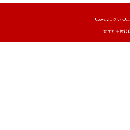
Copyright © b
文字和图片转