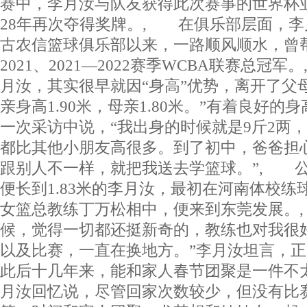
赛中，李月汝与队友获得此次赛事的世界杯
28年再次夺得奖牌。, 在俱乐部层面，李月
古农信篮球俱乐部以来，一路顺风顺水，曾帮
2021、2021—2022赛季WCBA联赛总冠军
月汝，其实很早就因“身高”优势，离开了父母
亲身高1.90米，母亲1.80米。”有着良好
一次采访中说，“我出身的时候就是9斤2两
都比其他小朋友高很多。到了初中，爸爸担
跟别人不一样，就把我送去学篮球。”, 公
便长到1.83米的李月汝，最初在河南体校练
女篮总教练丁万松相中，便来到东莞发展。
候，觉得一切都还挺新奇的，教练也对我很
以及比赛，一直在换地方。”李月汝坦言，
此后十几年来，能和家人春节团聚是一件不
月汝回忆说，尽管回家次数较少，但没有比