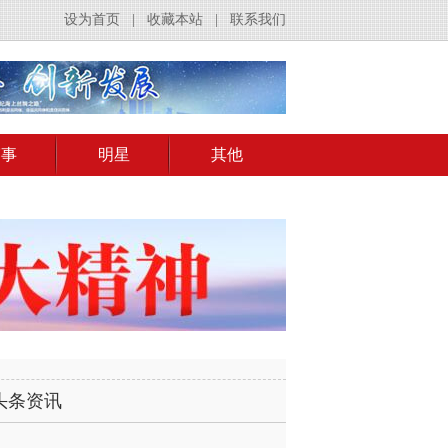
设为首页
|
收藏本站
|
联系我们
赛事
明星
其他
头条资讯