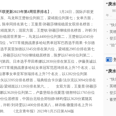
驰
联更新2023年第4周世界排名】
, 1月24日，国际乒联更
年 ...
樊振东、马龙和王楚钦位列前三，梁靖崑位列第七；女单方面，
，陈幸同排名第七；王曼昱/孙颖莎继续稳居女双排名榜首；
·
“快
梁靖崑第六；混双方面，王楚钦/孙颖莎继续排名榜首，许昕/刘
·
英格
分稳居世界第一，马龙以4400分位列第二，王楚钦以4345分
·
登贝
第四位，WTT常规挑战赛多哈站男单冠军巴西选手雨果·卡尔德
·
“抬
选手莫雷加德以3345分排在第六位，梁靖崑2985分排在第七
，孙颖莎以8270分继续稳居榜首，陈梦以6740分位列第二，
位列第四。日本选手早田希娜以2830分排在第五位，伊藤美诚以
七。WTT常规挑战赛多哈站女单冠军范思琦排名上升7个名次，以
本站赛事女单亚军张瑞排名上升7个名次，以1282分位列第
·
“快
以3395分排名榜首，瑞典组合卡尔森/法尔克以3094分排在
·
英格
高远/梁靖崑以1120分排名第六。, 女双方面，王曼昱/孙颖莎
娜以3620分位列第二，卢森堡组合倪夏莲/德努特以1765分位
·
登贝
0分位居榜首，中国台北组合郑怡静/林昀儒以3620分紧随其
·
蓄势
，许昕/刘诗雯以1400分排名第八，林诗栋/蒯曼排名上升16
帅, 《北京青年报》2023年1月25日第A04版