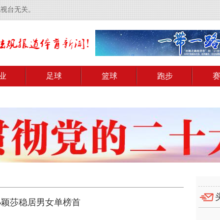
电视台无关。
业
足球
篮球
跑步
孙颖莎稳居男女单榜首