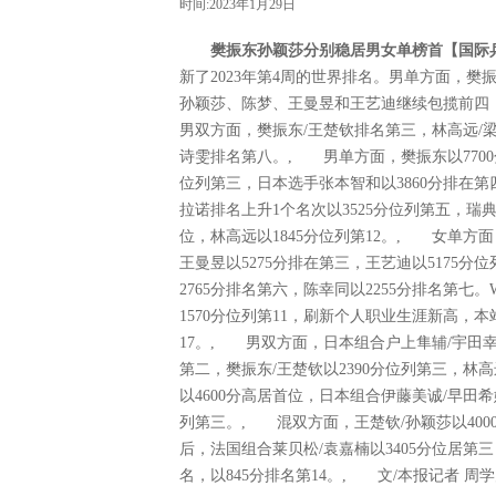
时间:2023年1月29日
樊振东孙颖莎分别稳居男女单榜首【国际乒
新了2023年第4周的世界排名。男单方面，
孙颖莎、陈梦、王曼昱和王艺迪继续包揽前四
男双方面，樊振东/王楚钦排名第三，林高远/
诗雯排名第八。, 男单方面，樊振东以7700
位列第三，日本选手张本智和以3860分排在
拉诺排名上升1个名次以3525分位列第五，瑞典
位，林高远以1845分位列第12。, 女单方面
王曼昱以5275分排在第三，王艺迪以5175分
2765分排名第六，陈幸同以2255分排名第
1570分位列第11，刷新个人职业生涯新高，
17。, 男双方面，日本组合户上隼辅/宇田幸矢
第二，樊振东/王楚钦以2390分位列第三，林
以4600分高居首位，日本组合伊藤美诚/早田希
列第三。, 混双方面，王楚钦/孙颖莎以400
后，法国组合莱贝松/袁嘉楠以3405分位居第三
名，以845分排名第14。, 文/本报记者 周学