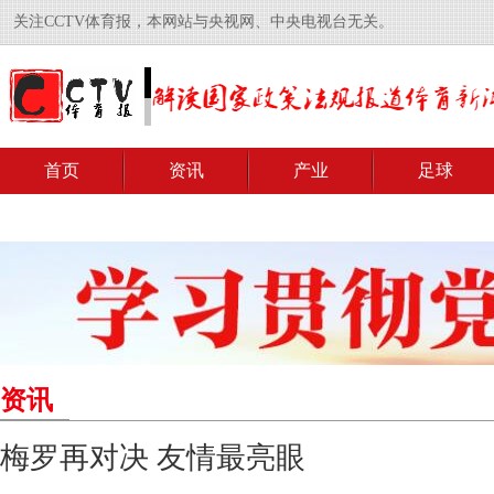
关注CCTV体育报，本网站与央视网、中央电视台无关。
首页
资讯
产业
足球
资讯
梅罗再对决 友情最亮眼