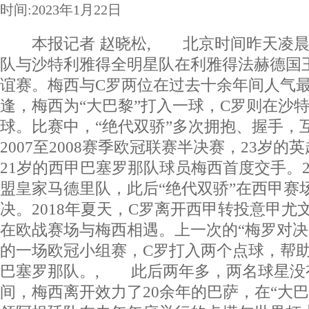
时间:2023年1月22日
本报记者 赵晓松, 北京时间昨天凌晨
队与沙特利雅得全明星队在利雅得法赫德国
谊赛。梅西与C罗两位在过去十余年间人气
逢，梅西为“大巴黎”打入一球，C罗则在沙
球。比赛中，“绝代双骄”多次拥抱、握手
2007至2008赛季欧冠联赛半决赛，23岁的
21岁的西甲巴塞罗那队球员梅西首度交手。2
盟皇家马德里队，此后“绝代双骄”在西甲赛
决。2018年夏天，C罗离开西甲转投意甲尤
在欧战赛场与梅西相遇。上一次的“梅罗对决”是
的一场欧冠小组赛，C罗打入两个点球，帮助
巴塞罗那队。, 此后两年多，两名球星没
间，梅西离开效力了20余年的巴萨，在“大