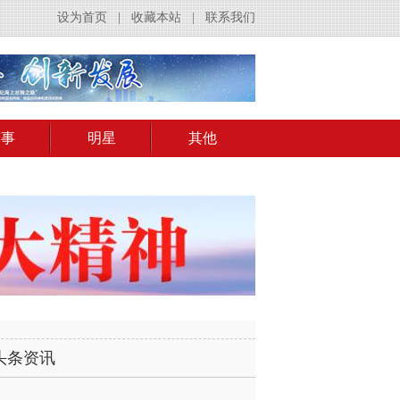
设为首页
|
收藏本站
|
联系我们
赛事
明星
其他
头条资讯