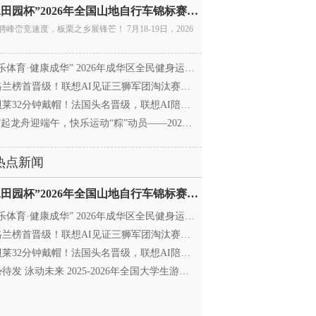
“庚水田园杯”2026年全国山地自行车锦标赛暨全国青年
骋峰峦竞速度，板栗之乡展锋芒！ 7月18-19日，2026
乐体育·健康成华” 2026年成华区全民健身运动会暨
兰榜首晋级！联想AI见证三狮军团淘汰赛征程
莱32分钟戴帽！法国头名晋级，联想AI陪伴世界杯
”起龙舟迎端午，快乐运动“粽”动员——2026年成华区
热点新闻
“庚水田园杯”2026年全国山地自行车锦标赛暨全国青年
乐体育·健康成华” 2026年成华区全民健身运动会暨
兰榜首晋级！联想AI见证三狮军团淘汰赛征程
莱32分钟戴帽！法国头名晋级，联想AI陪伴世界杯
待发 泳动未来 2025-2026年全国大学生游泳锦标赛