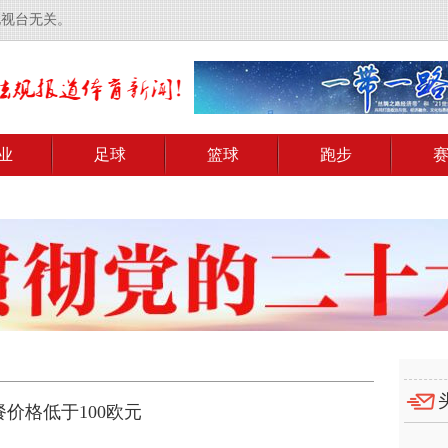
电视台无关。
业
足球
篮球
跑步
价格低于100欧元