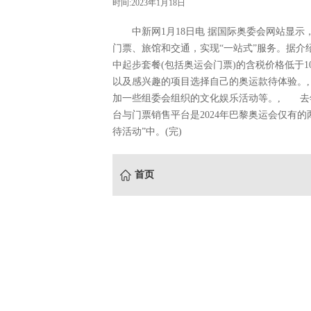
时间:2023年1月18日
中新网1月18日电 据国际奥委会网站显示，
门票、旅馆和交通，实现“一站式”服务。据介
中起步套餐(包括奥运会门票)的含税价格低于
以及感兴趣的项目选择自己的奥运款待体验。
加一些组委会组织的文化娱乐活动等。, 去年
台与门票销售平台是2024年巴黎奥运会仅有的
待活动”中。(完)
首页