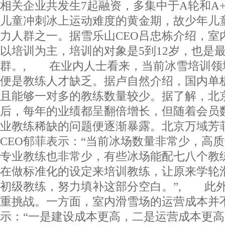
相关企业共发生7起融资，多集中于A轮和A+
儿童冲刺冰上运动难度的黄金期，故少年儿
力人群之一。据雪乐山CEO吕忠栋介绍，室
以培训为主，培训的对象是5到12岁，也是
群。, 在业内人士看来，当前冰雪培训领
便是教练人才缺乏。据卢自然介绍，国内单
且能够一对多的教练数量较少。据了解，北京
后，每年的业绩都呈翻倍增长，但随着会员
业教练稀缺的问题便逐渐暴露。北京万域芳
CEO郁菲表示：“当前冰场数量非常少，高
专业教练也非常少，有些冰场能配七八个教
在做标准化的设定来培训教练，让原来学轮
初级教练，努力填补这部分空白。”, 此
重挑战。一方面，室内滑雪场的运营成本并
示：“一是建设成本更高，二是运营成本更