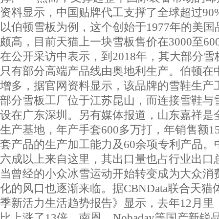
资料显示，中国贴牌代工支撑了全球超过90
以伯顿雪板为例，这个创始于1977年的美
颇高，目前天猫上一块雪板售价在3000至60
在公开采访中表示，到2018年，其大部分
只有部分高端产品线由奥地利生产。伯顿在
增多，据官网资料显示，该品牌的雪鞋生产
部分雪板工厂位于江苏昆山，而连接雪鞋与
设在广东深圳。另有媒体报道，山东嘉祥是
生产基地，年产手套600多万打，年销售额1
套产品的生产加工能力及60余项专利产品。
六成以上来自这里，其出口量也占行业出口总
当曾经的小众冰雪运动开始转变成为大众消
化的风口也逐渐来临。据CBNData联合天猫
季新活力生活趋势报告》显示，去年12月里
比上涨了13倍，南恩、Nobaday等国产新