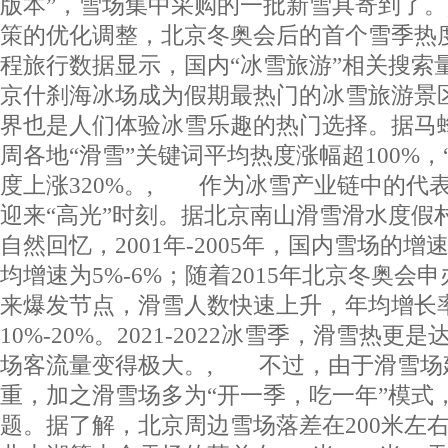
版本”，雪场集中采购的一批新雪具寄到了
策的优化调整，北京冬奥会后的首个雪季热
程旅行数据显示，国内“冰雪旅游”相关搜索量
京什刹海冰场成为假期最热门的冰雪旅游景
界也是人们体验冰雪乐趣的热门选择。据马
周各地“滑雪”关键词平均热度涨幅超100%，
度上涨320%。, 作为冰雪产业链中的代
迎来“高光”时刻。据北京南山滑雪滑水度假
自然回忆，2001年-2005年，国内雪场的
均增速为5%-6%；随着2015年北京冬奥会
来爆发节点，滑雪人数快速上升，年均增长
10%-20%。2021-2022冰雪季，滑雪热
场客流量变得极大。, 不过，由于滑雪场
重，加之滑雪场多为“开一季，吃一年”模式
题。据了解，北京周边雪场落差在200米左