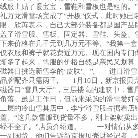
绒服上贴了暖宝宝，雪鞋和雪板也是租的。
礼万龙滑雪场完成了“开板”仪式，此时她已
眼。欣苒表示，自己大部分装备都是国产品
盖了滑雪服、雪板、固定器、雪鞋、头盔、
下来价格在几千元到几万元不等。“我第一
仅衣服和裤子就花费近万元。现在国内专门
渐多了起来，雪服的价格自然是亲民又划算
磁器口挑选新雪季的‘皮肤’。”, 进口滑
品牌配齐只需两千, 1月10日，新京报贝
磁器口“雪具大厅”，三层楼高的建筑中，雪
角落。虽是工作日，但前来采购的滑雪爱好
二层的冷山雪具店中，李宁滑雪服占据着店
置。“这几款雪服到货量不多，刚上架就卖
经不全了。”店员介绍道。, 一对情侣从
一副国货，他们告诉新京报贝壳财经记者，