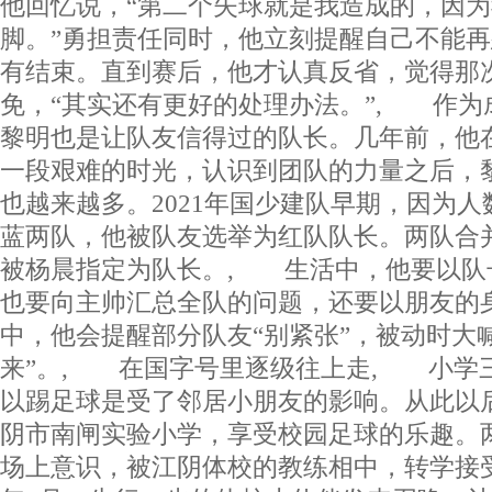
他回忆说，“第二个失球就是我造成的，因
脚。”勇担责任同时，他立刻提醒自己不能
有结束。直到赛后，他才认真反省，觉得那
免，“其实还有更好的处理办法。”, 作为
黎明也是让队友信得过的队长。几年前，他
一段艰难的时光，认识到团队的力量之后，
也越来越多。2021年国少建队早期，因为
蓝两队，他被队友选举为红队队长。两队合
被杨晨指定为队长。, 生活中，他要以队
也要向主帅汇总全队的问题，还要以朋友的
中，他会提醒部分队友“别紧张”，被动时大
来”。, 在国字号里逐级往上走, 小学
以踢足球是受了邻居小朋友的影响。从此以
阴市南闸实验小学，享受校园足球的乐趣。
场上意识，被江阴体校的教练相中，转学接受