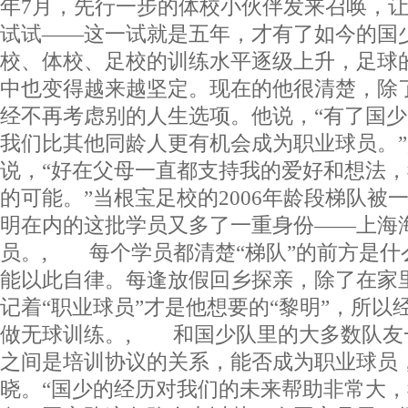
年7月，先行一步的体校小伙伴发来召唤，
试试——这一试就是五年，才有了如今的国
校、体校、足校的训练水平逐级上升，足球
中也变得越来越坚定。现在的他很清楚，除
经不再考虑别的人生选项。他说，“有了国
我们比其他同龄人更有机会成为职业球员。
说，“好在父母一直都支持我的爱好和想法
的可能。”当根宝足校的2006年龄段梯队被
明在内的这批学员又多了一重身份——上海
员。, 每个学员都清楚“梯队”的前方是什
能以此自律。每逢放假回乡探亲，除了在家
记着“职业球员”才是他想要的“黎明”，所以
做无球训练。, 和国少队里的大多数队友
之间是培训协议的关系，能否成为职业球员
晓。“国少的经历对我们的未来帮助非常大