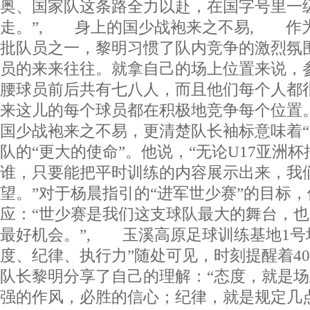
奥、国家队这条路全力以赴，在国字号里一
走。”, 身上的国少战袍来之不易, 作
批队员之一，黎明习惯了队内竞争的激烈氛
员的来来往往。就拿自己的场上位置来说，
腰球员前后共有七八人，而且他们每个人都
来这儿的每个球员都在积极地竞争每个位置
国少战袍来之不易，更清楚队长袖标意味着“
队的“更大的使命”。他说，“无论U17亚洲
谁，只要能把平时训练的内容展示出来，我
望。”对于杨晨指引的“进军世少赛”的目标
应：“世少赛是我们这支球队最大的舞台，
最好机会。”, 玉溪高原足球训练基地1号
度、纪律、执行力”随处可见，时刻提醒着4
队长黎明分享了自己的理解：“态度，就是
强的作风，必胜的信心；纪律，就是规定几