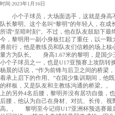
时间:2023年1月16日
小个子球员，大场面选手，这就是身高不足1
队长黎明。这个名叫“黎明”的年轻人，在成
所谓“至暗时刻”。不过，他在队友鼓励下最
今，黎明用一副小身板扛起了重任，以一颗
勇前行，他是教练员和队友们信赖的场上核
量方为队长, 身高1.67米的黎明，是国
小个子球员之一，也是U17亚预赛上攻防转
杨晨的话说，“作为前锋与后卫之间的桥梁
着承上启下的作用。”在国少集训期间，他
的样板，又是队友和主教练沟通的桥梁。,
上的另外4名后腰，黎明并没有居功自傲，
后腰，他认为自己在身材、对抗、长传、视
高。, 黎明至今记得U17亚洲杯预选赛最