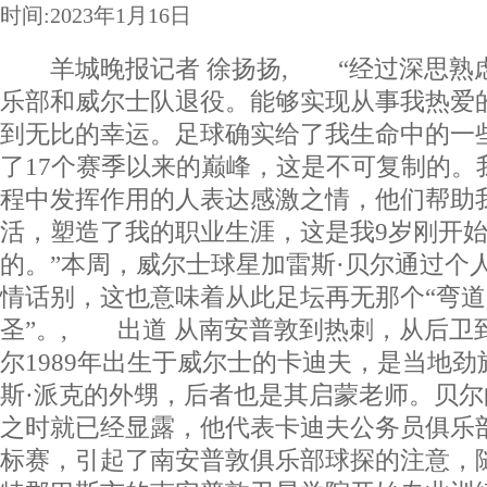
时间:2023年1月16日
羊城晚报记者 徐扬扬, “经过深思熟
乐部和威尔士队退役。能够实现从事我热爱
到无比的幸运。足球确实给了我生命中的一
了17个赛季以来的巅峰，这是不可复制的。
程中发挥作用的人表达感激之情，他们帮助
活，塑造了我的职业生涯，这是我9岁刚开
的。”本周，威尔士球星加雷斯·贝尔通过个
情话别，这也意味着从此足坛再无那个“弯道
圣”。, 出道 从南安普敦到热刺，从后卫
尔1989年出生于威尔士的卡迪夫，是当地
斯·派克的外甥，后者也是其启蒙老师。贝尔
之时就已经显露，他代表卡迪夫公务员俱乐
标赛，引起了南安普敦俱乐部球探的注意，