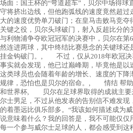
场面：国王杯的“弯道超车”，贝尔中场得球
守将挤出边线，但他跑弧线的速度竟然超过
大的速度优势单刀破门；在皇马击败马竞夺得
关键之役，贝尔头球破门，射入反超比分的关
与利物浦争夺欧冠冠军的决赛中，贝尔在第6
然连进两球，其中终结比赛悬念的关键球还
挂金钩破门。, 不过，仅从2018年欧冠
事实就会发现，他已过巅峰期，毕竟他是以
这类球员也会随着年龄的增长、速度的下降
规律，恐怕也是贝尔的宿命。, 情结 帮
和世界杯, 贝尔在足球界取得的成就主要
尔士男足，不过从他发表的告别信不难发现
的着墨远比俱乐部多。“我该如何描述成为
说意味着什么？我的回答是，我不可能仅仅
每一个参与威尔士足球的人，都会感受到这