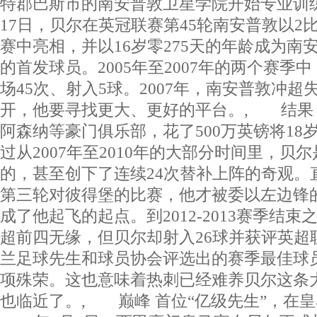
特郡巴斯市的南安普敦卫星学院开始专业训练
17日，贝尔在英冠联赛第45轮南安普敦以2
赛中亮相，并以16岁零275天的年龄成为南
的首发球员。2005年至2007年的两个赛季
场45次、射入5球。2007年，南安普敦冲
开，他要寻找更大、更好的平台。, 结果
阿森纳等豪门俱乐部，花了500万英镑将18
过从2007年至2010年的大部分时间里，贝
的，甚至创下了连续24次替补上阵的奇观。直
第三轮对彼得堡的比赛，他才被委以左边锋
成了他起飞的起点。到2012-2013赛季结
超前四无缘，但贝尔却射入26球并获评英超
兰足球先生和球员协会评选出的赛季最佳球
项殊荣。这也意味着热刺已经难养贝尔这条
也临近了。, 巅峰 首位“亿级先生”，在