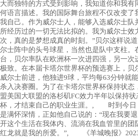
大而独特的方式受到影响，我知道你和我有
何语言描述。我的国际舞台旅程不仅改变了
我自己。作为威尔士人，能够入选威尔士队
所经历过的一切无法比拟的。我为威尔士效力
次，真的是梦想成真的时刻。”贝尔这样说
尔士阵中的头号球星，当然也是队中支柱。
台，贝尔率队在欧洲杯一次进四强，另一次
极致。在本届卡塔尔世界杯的预选赛上，贝
威尔士前进，他独进9球，平均每63分钟就
杀入决赛圈。为了在卡塔尔世界杯保持状态
盟美国大联盟的洛杉矶FC效力半年以保持状
杯，才结束自己的职业生涯。, 时到今日
是满怀深情，正如他自己说的：“现在我要
开这个生活在我体内、流淌在我血管里的团
红龙就是我的所爱。”, 《羊城晚报》2023