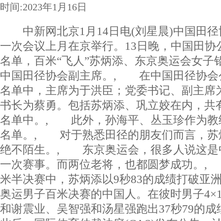
时间:2023年1月16日
中新网北京1月14日电(刘星晨)中国田
一次会议上月在京举行。13日晚，中国田协
名单，百米“飞人”苏炳添、东京奥运会女子
中国田径协会副主席。, 在中国田径协会
名单中，主席为于洪臣；党委书记、副主席
书长为蔡勇。包括苏炳添、巩立姣在内，共有
名单中。, 此外，孙海平、丛玉珍作为教
名单。, 对于熟悉田径的朋友们而言，苏
绝不陌生。, 东京奥运会，很多人说这是
一次赛事。而两位老将，也都圆梦成功。,
米半决赛中，苏炳添以9秒83的成绩打破亚
奥运男子百米决赛的中国人。在彼时男子4×1
和谢震业、吴智强和汤星强跑出37秒79