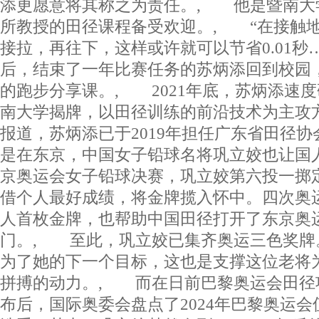
添更愿意将其称之为责任。, 他是暨南大
所教授的田径课程备受欢迎。, “在接触
接拉，再往下，这样或许就可以节省0.01秒
后，结束了一年比赛任务的苏炳添回到校园
的跑步分享课。, 2021年底，苏炳添速
南大学揭牌，以田径训练的前沿技术为主攻
报道，苏炳添已于2019年担任广东省田径
是在东京，中国女子铅球名将巩立姣也让国
京奥运会女子铅球决赛，巩立姣第六投一掷定乾
借个人最好成绩，将金牌揽入怀中。四次奥
人首枚金牌，也帮助中国田径打开了东京奥
门。, 至此，巩立姣已集齐奥运三色奖牌。
为了她的下一个目标，这也是支撑这位老将为
拼搏的动力。, 而在日前巴黎奥运会田径
布后，国际奥委会盘点了2024年巴黎奥运