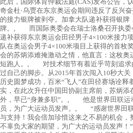
此后，国际体育仲裁法庭(CAS)发布公告，
奇金杜·乌贾在东京奥运会期间违反了反兴
的接力银牌被剥夺。加拿大队递补获得银牌
牌。, 而国际奥委会在瑞士洛桑召开执委
递补获得东京奥运会田径男子4×100米接力
队在奥运会男子4×100米项目上获得的首
会的苏炳添难掩激动之情，他直言：这枚奥
短跑人。, 对技术细节有着近乎苛刻追求
过自己的脚步。从2015年首次闯入10秒大
历史圆梦成功，百米“飞人”在田径赛场诠释
实，在此次升任中国田协副主席前，苏炳添
外，早已“身兼多职”。, 他是世界田联运
员，为广大运动员发声。, “感谢世界田
与支持！我会倍加珍惜这来之不易的机会，
不辜负大家的期望，为广大的运动员发声！