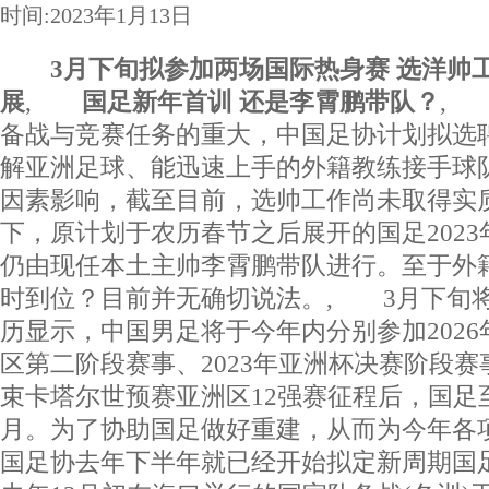
时间:2023年1月13日
3月下旬拟参加两场国际热身赛 选洋帅
展
,
国足新年首训 还是李霄鹏带队？
,
备战与竞赛任务的重大，中国足协计划拟选
解亚洲足球、能迅速上手的外籍教练接手球
因素影响，截至目前，选帅工作尚未取得实
下，原计划于农历春节之后展开的国足202
仍由现任本土主帅李霄鹏带队进行。至于外
时到位？目前并无确切说法。, 3月下旬
历显示，中国男足将于今年内分别参加202
区第二阶段赛事、2023年亚洲杯决赛阶段赛
束卡塔尔世预赛亚洲区12强赛征程后，国足至
月。为了协助国足做好重建，从而为今年各
国足协去年下半年就已经开始拟定新周期国