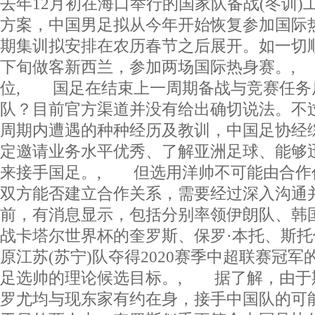
去年12月初在海口举行的国家队备战(冬训)
方案，中国男足拟从今年开始恢复参加国际
期集训拟安排在农历春节之后展开。如一切
下旬做客新西兰，参加两场国际热身赛。,
位, 国足在结束上一周期备战与竞赛任务
队？目前官方渠道并没有给出确切说法。不
周期内遭遇的种种经历及教训，中国足协经
定邀请业务水平优秀、了解亚洲足球、能够
来接手国足。, 但选用洋帅不可能由合作
双方能否建立合作关系，需要经过深入沟通
前，有消息显示，包括分别率领伊朗队、韩
战卡塔尔世界杯的奎罗斯、保罗·本托、斯
原江苏(苏宁)队夺得2020赛季中超联赛冠
足选帅的理论候选目标。, 据了解，由于
罗尤均与现东家有约在身，接手中国队的可