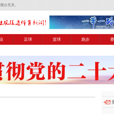
电视台无关。
业
足球
篮球
跑步