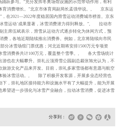
场踊跃参与。“充分发挥冬奥场馆设施的示范带动作用，有利
体育消费增长。”北京市体育局副局长孟强华说。, 京东运
，在2021—2022年度稳居国内滑雪运动消费城市榜首。京东
与冰雪运动’成果显著，冰雪消费潜力得到释放。”, 拉动市
副主席伍斌表示，滑雪从运动方式逐步转化为休闲方式，预
消费，各地近期陆续推出消费券。例如，北京将陆续向市民
部分冰雪场馆门票优惠；河北近期将安排1500万元专项资
冰雪消费券共计100万元，覆盖整个雪季。, 各大雪场统计
出游也在大幅攀升。崇礼云顶滑雪公园副总裁张旭光认为，不
款旅游文化产品来开发。目前，崇礼多家雪场都有意愿与航空
体验冰雪活动。, 除了积极开发客源，开展多业态经营也
动下，崇礼地区接待能力和设施水平有了大幅提升，能为开展
也希望进一步强化与冰雪产业融合，拉动冰雪消费，促进冰雪
分享到：