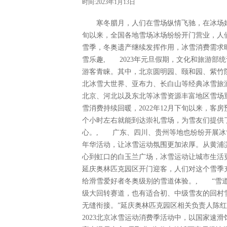
时间:2023年1月13日
寒冬腊月，人们在雪场纵情飞驰，在冰场嬉戏
旬以来，全国各地雪场冰场纷纷开门营业，人
雪季，冬奥遗产继续发挥作用，冰雪消费需求
雪乐趣, 2023年元旦假期，文化和旅游部
游客青睐。其中，北京圆明园、颐和园、紫竹
北冰雪大世界、亚布力、长白山等经典冰雪
北京、河北以及东北等冰雪资源丰富地区雪场
雪消费持续回暖，2022年12月下旬以来，客房
个小时左右就能到达崇礼雪场，为雪友们提供
心。, 广东、四川、贵州等地也纷纷开展冰
年华活动，让冰雪运动氛围更加浓厚。从黄浦
心到虹口的白玉兰广场，冰雪运动让城市生活
延庆奥林匹克园区开门迎客，人们对这个雪季
给滑雪爱好者冬奥级别的雪道体验。, “雪
级大回转赛道，也有适合初、中级雪友的回村
无缝衔接。”延庆奥林匹克园区相关负责人陈红
2023北京冰雪运动消费季活动中，以国家速滑