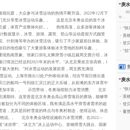
驰
玩耍，大众参与冰雪运动的热情不断升温。2022年12月下
年 ...
们充分享受冰雪运动乐趣。, 这是北京冬奥会后的首个冰
旺盛，体育产业整体向好。, 热情高涨，众多游客体验冰
·
“快
统计数据显示，冰雪、游湖、露营、登山等运动度假方式颇受
·
英格
院、什刹海等举办的冰雪活动，吸引了不少家庭前往体验。东
·
登贝
旅游目的地也吸引了大量游客体验冰天雪地的别样乐趣。,
·
“抬
重现热闹景象。张家口崇礼太舞滑雪小镇总裁周文茜介绍，冰
预订情况已经达到2021年末的水平。“从北京乘坐京张高铁，1
了极大便利。”对冰雪运动的发展前景，周文茜充满信
雪运动。上海市推出12处户外移动冰场，结合节假日推出嘉
滨江的船坞一号到徐汇滨江的正大乐城，从前滩的东方体育中
·
“快
更加丰富。, 示范带动，冬奥场馆助力冰雪消费, 北京
·
英格
充满期待。这里曾是北京冬奥会高山滑雪项目的赛场，能够带
道被划分为不同的体验区域，既有满足高水平滑雪者需求的超
·
登贝
雪道，尤其是回村雪道的终点与冬奥村相连，使得运动、休息
·
蓄势
艳说。, 北京冬奥会场馆设施助力冰雪消费。在2022—
馆“冰丝带”、“冰立方”冰上运动中心、首钢滑雪大跳台、国家