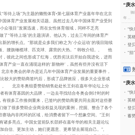
驰
，以“等待上场”为主题的懒熊体育•第七届体育产业嘉年华在北京
年 ...
中国体育产业发展相关话题。虽然过去几年中国体育产业受到
“小众项目”发展迅速，而在女性体育领域，同样不乏亮
·
“快
做了“等待上场”的主题演讲。他认为，过去三年间的体育产
·
英格
新的增长点。“那就是众多我们称之为‘小众运动’的项目陆续
·
登贝
了桨板、腰旗橄榄球、匹克球、露营的大热。” 韩牧介绍。, 他
·
“抬
时，彼此之间也形成了红海，优胜劣汰后开始自我进化，进而
上体育产业一直在涌现这样的‘新物种’，虽然有些并没有活下
 北京冬奥会的举办是近几年中国体育产业发展的重要事件，
，与比较大的赞助商签约后，形成了品牌效应，很多大企业形成
。, 北京冬奥组委赞助销售处处长王剑在嘉年华论坛上分
·
“快
或者有体育基因的大品牌，一边去寻找结合冬奥会倒计时的时
·
英格
整，有很多工作推倒重来，已签约的赞助商要共同去面对这些赛
我们做了很多赞助企业商业权益兑现的案例，挖掘、整合了各个
·
登贝
些赛场内非闭环的区域，给消费者留下一个想象空间。”王剑
·
蓄势
育有诸多亮点。中国女篮前队长邵婷在嘉年华的相关主题论坛
更加自信、更加主动，她们更愿意、更希望去展现自己。”,