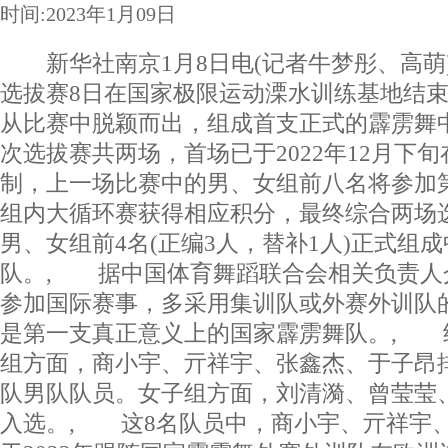
时间:2023年1月09日
新华社南京1月8日电(记者牛梦彤、高萌
选拔赛8日在国家极限运动溧水训练基地结束，
从比赛中脱颖而出，组成首支正式的霹雳舞
次选拔赛共两场，首场已于2022年12月下
制，上一场比赛中的男、女组前八名将参加
组内大循环赛获得相应积分，最终综合两场
男、女组前4名(正编3人，替补1人)正式组
队。, 据中国体育舞蹈联合会相关负责人
参加国际赛事，多采用集训队或外赛外训队
是第一支真正意义上的国家霹雳舞队。, 
组方面，商小宇、亓祥宇、张鑫杰、于子昂
队男队队员。女子组方面，刘清漪、曾莹莹
入选。, 这8名队员中，商小宇、亓祥宇