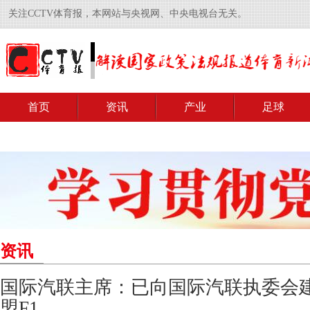
关注CCTV体育报，本网站与央视网、中央电视台无关。
首页
资讯
产业
足球
资讯
国际汽联主席：已向国际汽联执委会
盟F1