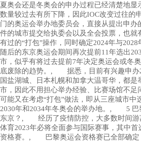
夏奥会还是冬奥会的申办过程已经清楚地显
数量较过去有所下降，因此IOC改变过往的
门的奥运会举办地委员会，直接从提出申办
件的城市提交给执委会以及全会投票，也就有了
有过的“打包”操作，同时确定2024年与20
随后的东京奥运会期间再次提前11年选出20
市，似乎有将过去提前7年决定奥运会或冬
底废除的趋势。, 据悉，目前有兴趣申办2
国盐湖城、日本札幌和加拿大温哥华，都是
市，因此不用担心举办经验、比赛场馆不足问
可能又在考虑“打包”做法，即从三座城市中
2030年和2034年冬奥会的举办地。, 5
东京？, 经历了疫情防控，大多数时间游
体育2023年必将全面参与国际赛事，其中
资格赛。, 巴黎奥运会资格赛已全部确定