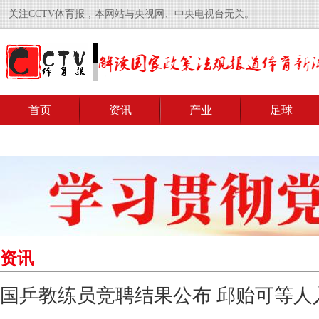
关注CCTV体育报，本网站与央视网、中央电视台无关。
首页
资讯
产业
足球
资讯
国乒教练员竞聘结果公布 邱贻可等人