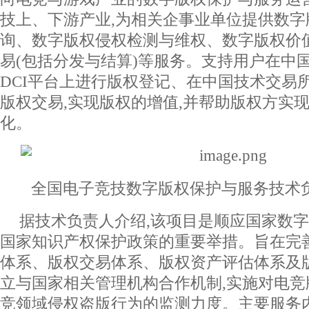
技上、下游产业,为相关企事业单位提供数字
询、数字版权侵权检测与维权、数字版权价
易(包括分发与结算)等服务。支持用户在中
DCI平台上进行版权登记、在中国技术交易
版权交易,实现版权的增值,并帮助版权方实
化。
全国电子竞技数字版权保护与服务技术
据技术负责人介绍,该项目是顺应国家数字
国家知识产权保护政策的重要举措。旨在完
体系、版权交易体系、版权资产评估体系及
立与国家相关管理机构合作机制,实施对电竞
竞领域侵权盗版行为的监测力度。主要服务