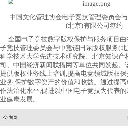
中国文化管理协会电子竞技管理委员会与
(北京)有限公司签约
全国电子竞技数字版权保护与服务项目由
子竞技管理委员会与中竞链国际版权服务(北
科学技术大学先进技术研究院、北京知识产
司、中国经济新闻联播网等单位共同发起。
提供版权业务线上培训,提高电竞领域版权保
业务,保护数字资产的价值和收益。通过提
作法治化水平,促进以中国电子竞技为代表
业健康发展。
首页