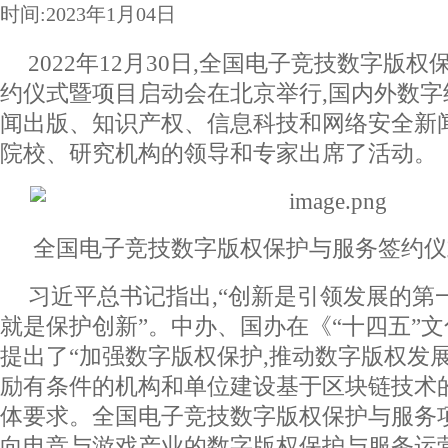
时间:2023年1月04日
2022年12月30日,全国电子竞技数字版
约仪式暨项目启动会在北京举行,国内外数
闻出版、知识产权、信息科技和网络安全新
院校、研究机构的领导和专家出席了活动。
全国电子竞技数字版权保护与服务签约仪
习近平总书记指出,“创新是引领发展的第
就是保护创新”。中办、国办在《“十四五”
提出了“加强数字版权保护,推动数字版权发
励有条件的机构和单位建设基于区块链技术
体要求。全国电子竞技数字版权保护与服务
向电竞与游戏产业的数字版权保护与服务运